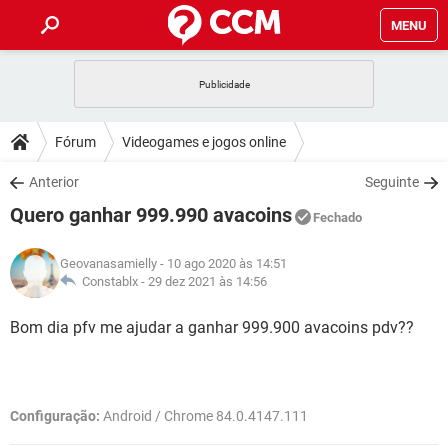
MENU
INÍCIO
JOGOS
WHATSAPP
DICAS
Fórum
Videogames e jogos online
CELULAR
FACEBOOK
JOGOS
WHATSAPP
DOWNLOADS
Anterior
Seguinte
OUTLOOK
EXCEL
CELULAR
FACEBOOK
Quero ganhar 999.990 avacoins
INSTAGRAM
JOGOS
GMAIL
WHATSAPP
Fechado
FÓRUM
OUTLOOK
EXCEL
GUIA DE COMPRAS
CELULAR
FACEBOOK
Geovanasamielly
- 10 ago 2020 às 14:51
INSTAGRAM
JOGOS
GMAIL
WHATSAPP
GLOSSÁRIO
Constablx -
29 dez 2021 às 14:56
OUTLOOK
EXCEL
GUIA DE COMPRAS
CELULAR
FACEBOOK
INSTAGRAM
JOGOS
GMAIL
WHATSAPP
Bom dia pfv me ajudar a ganhar 999.900 avacoins pdv??
OUTLOOK
EXCEL
GUIA DE COMPRAS
CELULAR
FACEBOOK
INSTAGRAM
GMAIL
OUTLOOK
EXCEL
GUIA DE COMPRAS
Configuração:
Android / Chrome 84.0.4147.111
INSTAGRAM
GMAIL