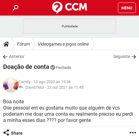
MENU
INÍCIO
JOGOS
WHATSAPP
DICAS
Fórum
Videogames e jogos online
CELULAR
FACEBOOK
JOGOS
WHATSAPP
DOWNLOADS
Anterior
Seguinte
OUTLOOK
EXCEL
CELULAR
FACEBOOK
Doação de conta
INSTAGRAM
JOGOS
GMAIL
WHATSAPP
Fechado
FÓRUM
OUTLOOK
EXCEL
GUIA DE COMPRAS
CELULAR
FACEBOOK
Camily
- 10 ago 2020 às 19:36
INSTAGRAM
JOGOS
GMAIL
WHATSAPP
GLOSSÁRIO
David7863 -
23 out 2021 às 11:45
OUTLOOK
EXCEL
GUIA DE COMPRAS
CELULAR
FACEBOOK
INSTAGRAM
JOGOS
GMAIL
WHATSAPP
Boa noite
OUTLOOK
EXCEL
Oiie pessoal ent eu gostaria muito que alguém de vcs
GUIA DE COMPRAS
CELULAR
FACEBOOK
poderiam me doar uma conta eu realmente preciso eu perdi
INSTAGRAM
GMAIL
a minha esses dias ???? por favor gente
OUTLOOK
EXCEL
GUIA DE COMPRAS
INSTAGRAM
GMAIL
Share