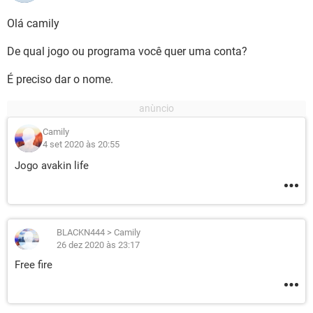
Olá camily
De qual jogo ou programa você quer uma conta?
É preciso dar o nome.
Camily
4 set 2020 às 20:55
Jogo avakin life
BLACKN444
>
Camily
26 dez 2020 às 23:17
Free fire