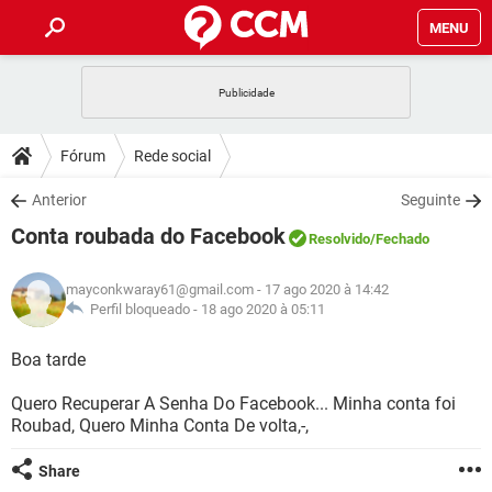
MENU
INÍCIO
JOGOS
WHATSAPP
DICAS
Fórum
Rede social
CELULAR
FACEBOOK
JOGOS
WHATSAPP
DOWNLOADS
Anterior
Seguinte
OUTLOOK
EXCEL
CELULAR
FACEBOOK
Conta roubada do Facebook
INSTAGRAM
JOGOS
GMAIL
WHATSAPP
Resolvido
/Fechado
FÓRUM
OUTLOOK
EXCEL
GUIA DE COMPRAS
CELULAR
FACEBOOK
mayconkwaray61@gmail.com
- 17 ago 2020 à 14:42
INSTAGRAM
JOGOS
GMAIL
WHATSAPP
GLOSSÁRIO
Perfil bloqueado -
18 ago 2020 à 05:11
OUTLOOK
EXCEL
GUIA DE COMPRAS
CELULAR
FACEBOOK
INSTAGRAM
JOGOS
GMAIL
WHATSAPP
Boa tarde
OUTLOOK
EXCEL
GUIA DE COMPRAS
CELULAR
FACEBOOK
Quero Recuperar A Senha Do Facebook... Minha conta foi
INSTAGRAM
GMAIL
Roubad, Quero Minha Conta De volta,-,
OUTLOOK
EXCEL
GUIA DE COMPRAS
INSTAGRAM
GMAIL
Share