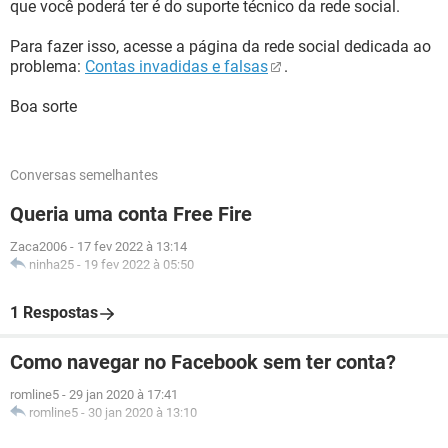
que você poderá ter é do suporte técnico da rede social.
Para fazer isso, acesse a página da rede social dedicada ao
problema:
Contas invadidas e falsas
.
Boa sorte
Conversas semelhantes
Queria uma conta Free Fire
Zaca2006
-
17 fev 2022 à 13:14
ninha25
-
19 fev 2022 à 05:50
1 Respostas
Como navegar no Facebook sem ter conta?
romline5
-
29 jan 2020 à 17:41
romline5
-
30 jan 2020 à 13:10