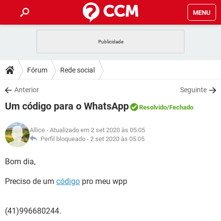
MENU
INÍCIO
JOGOS
WHATSAPP
DICAS
Fórum
Rede social
CELULAR
FACEBOOK
JOGOS
WHATSAPP
DOWNLOADS
Anterior
Seguinte
OUTLOOK
EXCEL
CELULAR
FACEBOOK
Um código para o WhatsApp
INSTAGRAM
JOGOS
GMAIL
WHATSAPP
Resolvido
/Fechado
FÓRUM
OUTLOOK
EXCEL
GUIA DE COMPRAS
CELULAR
FACEBOOK
Allice
- Atualizado em 2 set 2020 às 05:05
INSTAGRAM
JOGOS
GMAIL
WHATSAPP
GLOSSÁRIO
Perfil bloqueado -
2 set 2020 às 05:05
OUTLOOK
EXCEL
GUIA DE COMPRAS
CELULAR
FACEBOOK
INSTAGRAM
JOGOS
GMAIL
WHATSAPP
Bom dia,
OUTLOOK
EXCEL
GUIA DE COMPRAS
CELULAR
FACEBOOK
Preciso de um
código
pro meu wpp
INSTAGRAM
GMAIL
OUTLOOK
EXCEL
GUIA DE COMPRAS
INSTAGRAM
GMAIL
(41)996680244.