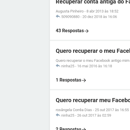
Recuperar conta antiga do 
Augusta Pinheiro
-
8 abr 2013 às 18:52
509090880
-
20 dez 2018 às 16:06
43 Respostas
Quero recuperar o meu Face
Quero recuperar o meu Facebook antigo mim 
ninha25
-
16 mai 2016 às 16:18
1 Respostas
Quero recuperar meu Facebo
rosângela Corrêa Dias
-
25 out 2017 às 16:55
ninha25
-
26 out 2017 às 02:59
2 Respostas