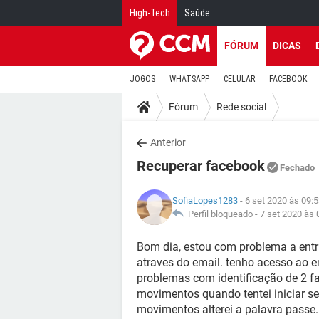
High-Tech
Saúde
FÓRUM
DICAS
JOGOS
WHATSAPP
CELULAR
FACEBOOK
Fórum
Rede social
Anterior
Recuperar facebook
Fechado
SofiaLopes1283
- 6 set 2020 às 09:
Perfil bloqueado -
7 set 2020 às 
Bom dia, estou com problema a entra
atraves do email. tenho acesso ao em
problemas com identificação de 2 fa
movimentos quando tentei iniciar s
movimentos alterei a palavra passe.