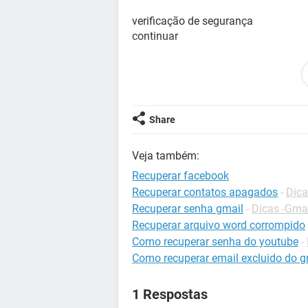
verificação de segurança
continuar
sem nenhum email nem numero de te
contactar o suporte ? pois vou a aj
pagina de segurança... ha algum siti
verificar a conta ou algo mais que 
Share
ou email? embora eu consiga alterar
mesmo.... ajudem me estou desespe
Veja também:
e
Recuperar facebook
Recuperar contatos apagados
-
Dica
Recuperar senha gmail
-
Dicas -Gma
Recuperar arquivo word corrompido
Configuração:
Windows / Chrome 84.0.4
Como recuperar senha do youtube
-
Como recuperar email excluido do g
1 Respostas