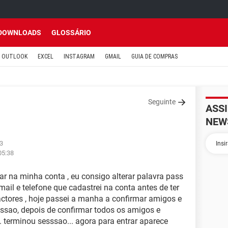
DOWNLOADS
GLOSSÁRIO
OUTLOOK
EXCEL
INSTAGRAM
GMAIL
GUIA DE COMPRAS
Seguinte
ASS
NEW
53
05:38
r na minha conta , eu consigo alterar palavra pass
ail e telefone que cadastrei na conta antes de ter
ctores , hoje passei a manha a confirmar amigos e
essao, depois de confirmar todos os amigos e
. terminou sesssao... agora para entrar aparece