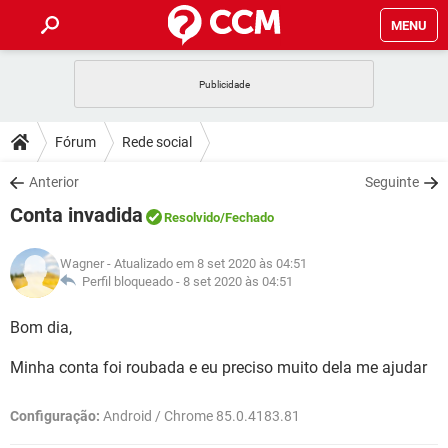
MENU
INÍCIO
JOGOS
WHATSAPP
DICAS
Fórum
Rede social
CELULAR
FACEBOOK
JOGOS
WHATSAPP
DOWNLOADS
Anterior
Seguinte
OUTLOOK
EXCEL
CELULAR
FACEBOOK
Conta invadida
INSTAGRAM
JOGOS
GMAIL
WHATSAPP
Resolvido
/Fechado
FÓRUM
OUTLOOK
EXCEL
GUIA DE COMPRAS
CELULAR
FACEBOOK
Wagner
- Atualizado em 8 set 2020 às 04:51
INSTAGRAM
JOGOS
GMAIL
WHATSAPP
GLOSSÁRIO
Perfil bloqueado -
8 set 2020 às 04:51
OUTLOOK
EXCEL
GUIA DE COMPRAS
CELULAR
FACEBOOK
INSTAGRAM
JOGOS
GMAIL
WHATSAPP
Bom dia,
OUTLOOK
EXCEL
GUIA DE COMPRAS
CELULAR
FACEBOOK
Minha conta foi roubada e eu preciso muito dela me ajudar
INSTAGRAM
GMAIL
OUTLOOK
EXCEL
GUIA DE COMPRAS
Configuração:
Android / Chrome 85.0.4183.81
INSTAGRAM
GMAIL