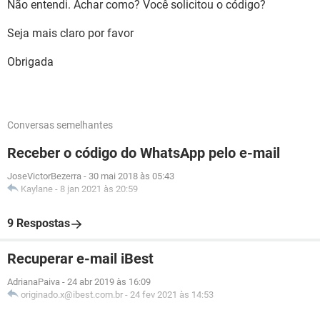
Não entendi. Achar como? Você solicitou o código?
Seja mais claro por favor
Obrigada
Conversas semelhantes
Receber o código do WhatsApp pelo e-mail
JoseVictorBezerra
-
30 mai 2018 às 05:43
Kaylane
-
8 jan 2021 às 20:59
9 Respostas
Recuperar e-mail iBest
AdrianaPaiva
-
24 abr 2019 às 16:09
originado.x@ibest.com.br
-
24 fev 2021 às 14:53