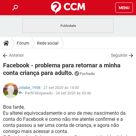
MENU
INÍCIO
JOGOS
WHATSAPP
DICAS
Fórum
Rede social
CELULAR
FACEBOOK
JOGOS
WHATSAPP
DOWNLOADS
Anterior
Seguinte
OUTLOOK
EXCEL
CELULAR
FACEBOOK
Facebook - problema para retornar a minha
INSTAGRAM
JOGOS
GMAIL
WHATSAPP
FÓRUM
OUTLOOK
EXCEL
conta criança para adulto.
Fechado
GUIA DE COMPRAS
CELULAR
FACEBOOK
INSTAGRAM
JOGOS
GMAIL
WHATSAPP
GLOSSÁRIO
OUTLOOK
EXCEL
Jotabe_1958
- 21 set 2020 às 14:00
GUIA DE COMPRAS
CELULAR
FACEBOOK
Perfil bloqueado -
24 set 2020 às 03:46
INSTAGRAM
JOGOS
GMAIL
WHATSAPP
OUTLOOK
EXCEL
Boa tarde,
GUIA DE COMPRAS
CELULAR
FACEBOOK
INSTAGRAM
GMAIL
Eu alterei equivocadamente o ano de meu nascimento da
OUTLOOK
EXCEL
conta do Facebook e como não me atentei confirmei e a
GUIA DE COMPRAS
conta passou a ser uma conta de criança, e agora não
INSTAGRAM
GMAIL
consigo mais acessar a conta.