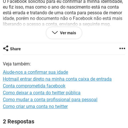
O Facebook solicitou para eu confirmar a minha identidade,
GUIA DE COMPRAS
eu fiz isso, mas como o ano do nascimento está na conta
está errada e tratando de uma conta para pessoa de menor
idade, porém no documento não o Facebook não está mais
liberando o acesso a conta, enviando a seguinte msg.
"Se ainda achamos que você não tem idade suficiente para
Ver mais
estar no Facebook sua conta permanecerá desativada. Isso
ocorre porque sua conta não segue nossos Termos de
Serviço".
Share
Vocês teria alguma ideia como eu poderia resolver este
Veja também:
problema ou como entra em contato com o Facebook?
Ajude-nos a confirmar sua idade
Hotmail entrar direto na minha conta caixa de entrada
Conta comprometida facebook
Como deixar a conta do twitter pública
Como mudar a conta profissional para pessoal
Como criar uma conta no twitter
2 Respostas