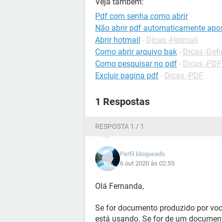
Veja também:
Pdf com senha como abrir
Não abrir pdf automaticamente ap
Abrir hotmail
-
Dicas -Hotmail
Como abrir arquivo bak
-
Dicas -Defi
Como pesquisar no pdf
-
Dicas -PDF
Excluir pagina pdf
-
Dicas -PDF
1 Respostas
RESPOSTA 1 / 1
Perfil bloqueado
6 out 2020 às 02:55
Olá Fernanda,
Se for documento produzido por voc
está usando. Se for de um document