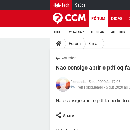
High-Tech
Saúde
FÓRUM
DICAS
JOGOS
WHATSAPP
CELULAR
FACEBOOK
Fórum
E-mail
Anterior
Nao consigo abrir o pdf oq f
Fernanda
- 5 out 2020 às 17:05
Perfil bloqueado -
6 out 2020 às 
Não consigo abrir o pdf tá pedindo 
Share