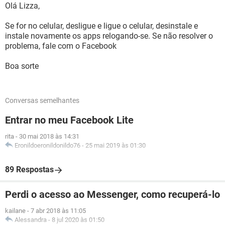
Olá Lizza,
Se for no celular, desligue e ligue o celular, desinstale e
instale novamente os apps relogando-se. Se não resolver o
problema, fale com o Facebook
Boa sorte
Conversas semelhantes
Entrar no meu Facebook Lite
rita
-
30 mai 2018 às 14:31
Eronildoeronildonildo76
-
25 mai 2019 às 01:30
89 Respostas
Perdi o acesso ao Messenger, como recuperá-lo
kailane
-
7 abr 2018 às 11:05
Alessandra
-
8 jul 2020 às 01:50