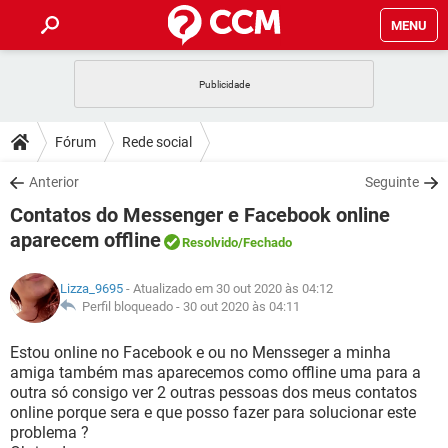
MENU
INÍCIO
JOGOS
WHATSAPP
DICAS
Fórum
Rede social
CELULAR
FACEBOOK
JOGOS
WHATSAPP
DOWNLOADS
Anterior
Seguinte
OUTLOOK
EXCEL
CELULAR
FACEBOOK
Contatos do Messenger e Facebook online
INSTAGRAM
JOGOS
GMAIL
WHATSAPP
FÓRUM
OUTLOOK
EXCEL
aparecem offline
Resolvido
/Fechado
GUIA DE COMPRAS
CELULAR
FACEBOOK
INSTAGRAM
JOGOS
GMAIL
WHATSAPP
GLOSSÁRIO
OUTLOOK
EXCEL
Lizza_9695
- Atualizado em 30 out 2020 às 04:12
GUIA DE COMPRAS
CELULAR
FACEBOOK
Perfil bloqueado -
30 out 2020 às 04:11
INSTAGRAM
JOGOS
GMAIL
WHATSAPP
OUTLOOK
EXCEL
Estou online no Facebook e ou no Mensseger a minha
GUIA DE COMPRAS
CELULAR
FACEBOOK
INSTAGRAM
GMAIL
amiga também mas aparecemos como offline uma para a
OUTLOOK
EXCEL
outra só consigo ver 2 outras pessoas dos meus contatos
GUIA DE COMPRAS
online porque sera e que posso fazer para solucionar este
INSTAGRAM
GMAIL
problema ?