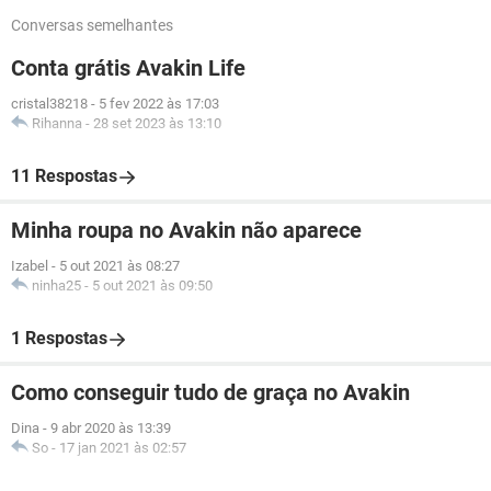
Conversas semelhantes
Conta grátis Avakin Life
cristal38218
-
5 fev 2022 às 17:03
Rihanna
-
28 set 2023 às 13:10
11 Respostas
Minha roupa no Avakin não aparece
Izabel
-
5 out 2021 às 08:27
ninha25
-
5 out 2021 às 09:50
1 Respostas
Como conseguir tudo de graça no Avakin
Dina
-
9 abr 2020 às 13:39
So
-
17 jan 2021 às 02:57