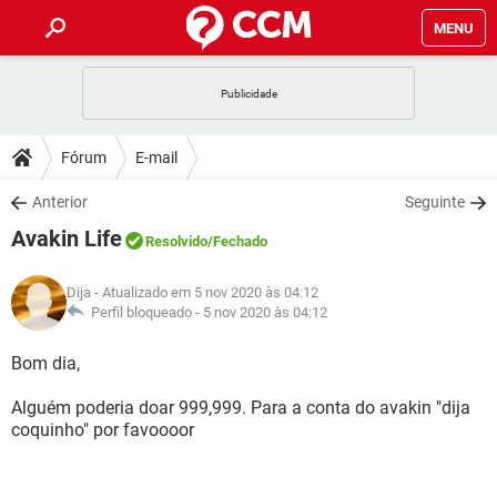
MENU
INÍCIO
JOGOS
WHATSAPP
DICAS
Fórum
E-mail
CELULAR
FACEBOOK
JOGOS
WHATSAPP
DOWNLOADS
Anterior
Seguinte
OUTLOOK
EXCEL
CELULAR
FACEBOOK
Avakin Life
INSTAGRAM
JOGOS
GMAIL
WHATSAPP
Resolvido
/Fechado
FÓRUM
OUTLOOK
EXCEL
GUIA DE COMPRAS
CELULAR
FACEBOOK
Dija
- Atualizado em 5 nov 2020 às 04:12
INSTAGRAM
JOGOS
GMAIL
WHATSAPP
GLOSSÁRIO
Perfil bloqueado -
5 nov 2020 às 04:12
OUTLOOK
EXCEL
GUIA DE COMPRAS
CELULAR
FACEBOOK
INSTAGRAM
JOGOS
GMAIL
WHATSAPP
Bom dia,
OUTLOOK
EXCEL
GUIA DE COMPRAS
CELULAR
FACEBOOK
Alguém poderia doar 999,999. Para a conta do avakin "dija
INSTAGRAM
GMAIL
coquinho" por favoooor
OUTLOOK
EXCEL
GUIA DE COMPRAS
INSTAGRAM
GMAIL