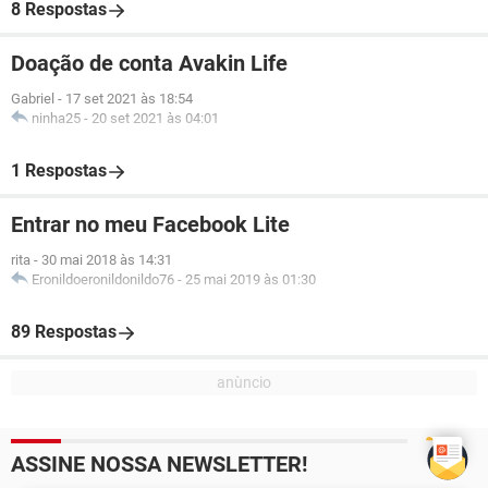
8 Respostas
Doação de conta Avakin Life
Gabriel
-
17 set 2021 às 18:54
ninha25
-
20 set 2021 às 04:01
1 Respostas
Entrar no meu Facebook Lite
rita
-
30 mai 2018 às 14:31
Eronildoeronildonildo76
-
25 mai 2019 às 01:30
89 Respostas
ASSINE NOSSA NEWSLETTER!