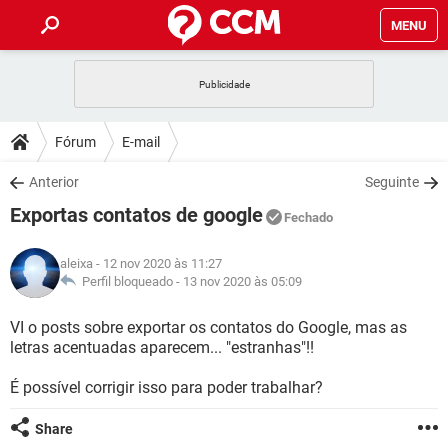
MENU
INÍCIO
JOGOS
WHATSAPP
DICAS
Fórum
E-mail
CELULAR
FACEBOOK
JOGOS
WHATSAPP
DOWNLOADS
Anterior
Seguinte
OUTLOOK
EXCEL
CELULAR
FACEBOOK
Exportas contatos de google
INSTAGRAM
JOGOS
GMAIL
WHATSAPP
Fechado
FÓRUM
OUTLOOK
EXCEL
GUIA DE COMPRAS
CELULAR
FACEBOOK
aleixa
- 12 nov 2020 às 11:27
INSTAGRAM
JOGOS
GMAIL
WHATSAPP
GLOSSÁRIO
Perfil bloqueado -
13 nov 2020 às 05:09
OUTLOOK
EXCEL
GUIA DE COMPRAS
CELULAR
FACEBOOK
INSTAGRAM
JOGOS
GMAIL
WHATSAPP
VI o posts sobre exportar os contatos do Google, mas as
OUTLOOK
EXCEL
letras acentuadas aparecem... "estranhas"!!
GUIA DE COMPRAS
CELULAR
FACEBOOK
INSTAGRAM
GMAIL
É possível corrigir isso para poder trabalhar?
OUTLOOK
EXCEL
GUIA DE COMPRAS
INSTAGRAM
GMAIL
Share