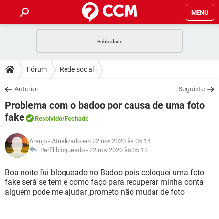
MENU
INÍCIO
JOGOS
WHATSAPP
DICAS
Fórum
Rede social
CELULAR
FACEBOOK
JOGOS
WHATSAPP
DOWNLOADS
Anterior
Seguinte
OUTLOOK
EXCEL
CELULAR
FACEBOOK
Problema com o badoo por causa de uma foto
INSTAGRAM
JOGOS
GMAIL
WHATSAPP
FÓRUM
OUTLOOK
EXCEL
fake
Resolvido
/Fechado
GUIA DE COMPRAS
CELULAR
FACEBOOK
INSTAGRAM
JOGOS
GMAIL
WHATSAPP
GLOSSÁRIO
OUTLOOK
EXCEL
Araujo
- Atualizado em 22 nov 2020 às 05:14
GUIA DE COMPRAS
CELULAR
FACEBOOK
Perfil bloqueado -
22 nov 2020 às 05:13
INSTAGRAM
JOGOS
GMAIL
WHATSAPP
OUTLOOK
EXCEL
Boa noite fui bloqueado no Badoo pois coloquei uma foto
GUIA DE COMPRAS
CELULAR
FACEBOOK
INSTAGRAM
GMAIL
fake será se tem e como faço para recuperar minha conta
OUTLOOK
EXCEL
alguém pode me ajudar ,prometo não mudar de foto
GUIA DE COMPRAS
INSTAGRAM
GMAIL