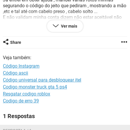
GUIA DE COMPRAS
segurando o código do jeito que pediram , mostrando a mão
,etc e tal até com cabelo preso , cabelo solto ...
E não validam minha conta dizem não estar aceitável não
entendi porque ?!?!
Ver mais
Minha conta e pessoal não é comercial , não tenho muito
seguidor e vice versa ... são Contatos de amigos próximos
que não gostaria de perder e tb algumas fotos
Share
Gostaria de recuperar minha conta
Perfil : alinebcarlesso
Veja também:
Código Instagram
Configuração:
iPhone / Safari 14.0.1
Código ascii
Código universal para desbloquear itel
Codigo monster truck gta 5 ps4
Resgatar codigo roblox
Codigo de erro 39
1 Respostas