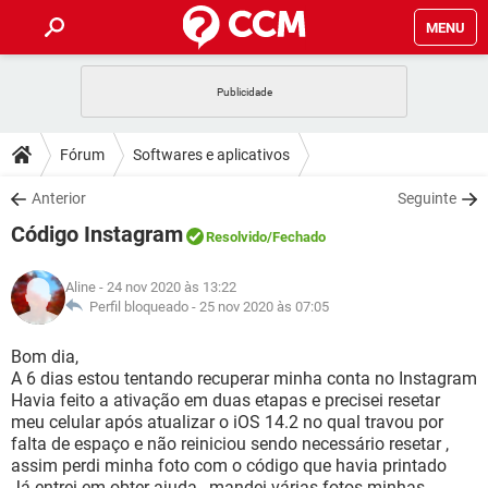
MENU
INÍCIO
JOGOS
WHATSAPP
DICAS
Fórum
Softwares e aplicativos
CELULAR
FACEBOOK
JOGOS
WHATSAPP
DOWNLOADS
Anterior
Seguinte
OUTLOOK
EXCEL
CELULAR
FACEBOOK
Código Instagram
INSTAGRAM
JOGOS
GMAIL
WHATSAPP
Resolvido
/Fechado
FÓRUM
OUTLOOK
EXCEL
GUIA DE COMPRAS
CELULAR
FACEBOOK
Aline
- 24 nov 2020 às 13:22
INSTAGRAM
JOGOS
GMAIL
WHATSAPP
GLOSSÁRIO
Perfil bloqueado -
25 nov 2020 às 07:05
OUTLOOK
EXCEL
GUIA DE COMPRAS
CELULAR
FACEBOOK
INSTAGRAM
JOGOS
GMAIL
WHATSAPP
Bom dia,
OUTLOOK
EXCEL
A 6 dias estou tentando recuperar minha conta no Instagram
GUIA DE COMPRAS
CELULAR
FACEBOOK
Havia feito a ativação em duas etapas e precisei resetar
INSTAGRAM
GMAIL
meu celular após atualizar o iOS 14.2 no qual travou por
OUTLOOK
EXCEL
GUIA DE COMPRAS
falta de espaço e não reiniciou sendo necessário resetar ,
INSTAGRAM
GMAIL
assim perdi minha foto com o código que havia printado
Já entrei em obter ajuda , mandei várias fotos minhas