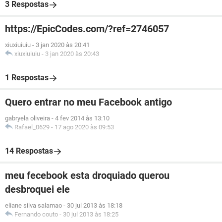
3 Respostas
https://EpicCodes.com/?ref=2746057
xiuxiuiuiu
-
3 jan 2020 às 20:41
xiuxiuiuiu
-
3 jan 2020 às 20:43
1 Respostas
Quero entrar no meu Facebook antigo
gabryela oliveira
-
4 fev 2014 às 13:10
Rafael_0629
-
17 ago 2020 às 09:53
14 Respostas
meu fecebook esta droquiado querou
desbroquei ele
eliane silva salamao
-
30 jul 2013 às 18:18
Fernando couto
-
30 jul 2013 às 18:25