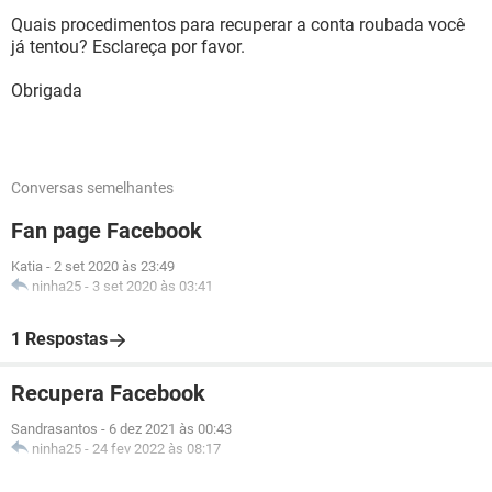
Quais procedimentos para recuperar a conta roubada você
já tentou? Esclareça por favor.
Obrigada
Conversas semelhantes
Fan page Facebook
Katia
-
2 set 2020 às 23:49
ninha25
-
3 set 2020 às 03:41
1 Respostas
Recupera Facebook
Sandrasantos
-
6 dez 2021 às 00:43
ninha25
-
24 fev 2022 às 08:17