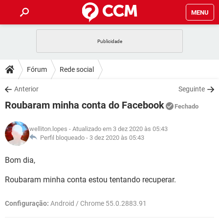
MENU
INÍCIO
JOGOS
WHATSAPP
DICAS
Fórum
Rede social
CELULAR
FACEBOOK
JOGOS
WHATSAPP
DOWNLOADS
Anterior
Seguinte
OUTLOOK
EXCEL
CELULAR
FACEBOOK
Roubaram minha conta do Facebook
INSTAGRAM
JOGOS
GMAIL
WHATSAPP
Fechado
FÓRUM
OUTLOOK
EXCEL
GUIA DE COMPRAS
CELULAR
FACEBOOK
welliton.lopes
- Atualizado em 3 dez 2020 às 05:43
INSTAGRAM
JOGOS
GMAIL
WHATSAPP
GLOSSÁRIO
Perfil bloqueado -
3 dez 2020 às 05:43
OUTLOOK
EXCEL
GUIA DE COMPRAS
CELULAR
FACEBOOK
INSTAGRAM
JOGOS
GMAIL
WHATSAPP
Bom dia,
OUTLOOK
EXCEL
GUIA DE COMPRAS
CELULAR
FACEBOOK
Roubaram minha conta estou tentando recuperar.
INSTAGRAM
GMAIL
OUTLOOK
EXCEL
GUIA DE COMPRAS
Configuração:
Android / Chrome 55.0.2883.91
INSTAGRAM
GMAIL