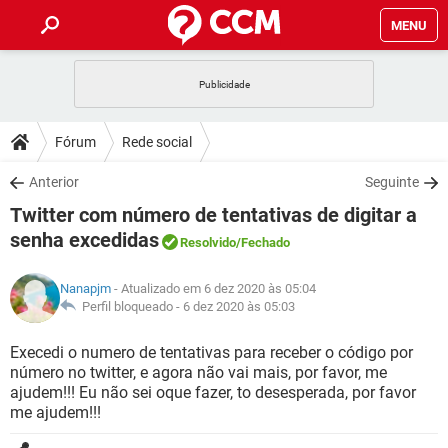
MENU
INÍCIO
JOGOS
WHATSAPP
DICAS
Fórum
Rede social
CELULAR
FACEBOOK
JOGOS
WHATSAPP
DOWNLOADS
Anterior
Seguinte
OUTLOOK
EXCEL
CELULAR
FACEBOOK
Twitter com número de tentativas de digitar a
INSTAGRAM
JOGOS
GMAIL
WHATSAPP
FÓRUM
OUTLOOK
EXCEL
senha excedidas
Resolvido
/Fechado
GUIA DE COMPRAS
CELULAR
FACEBOOK
INSTAGRAM
JOGOS
GMAIL
WHATSAPP
GLOSSÁRIO
OUTLOOK
EXCEL
Nanapjm
- Atualizado em 6 dez 2020 às 05:04
GUIA DE COMPRAS
CELULAR
FACEBOOK
Perfil bloqueado -
6 dez 2020 às 05:03
INSTAGRAM
JOGOS
GMAIL
WHATSAPP
OUTLOOK
EXCEL
Execedi o numero de tentativas para receber o código por
GUIA DE COMPRAS
CELULAR
FACEBOOK
INSTAGRAM
GMAIL
número no twitter, e agora não vai mais, por favor, me
OUTLOOK
EXCEL
ajudem!!! Eu não sei oque fazer, to desesperada, por favor
GUIA DE COMPRAS
me ajudem!!!
INSTAGRAM
GMAIL