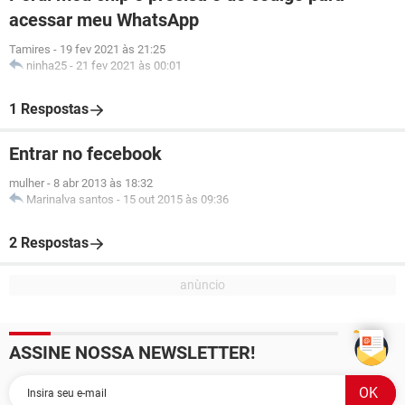
acessar meu WhatsApp
Tamires
-
19 fev 2021 às 21:25
ninha25
-
21 fev 2021 às 00:01
1 Respostas
Entrar no fecebook
mulher
-
8 abr 2013 às 18:32
Marinalva santos
-
15 out 2015 às 09:36
2 Respostas
ASSINE NOSSA NEWSLETTER!