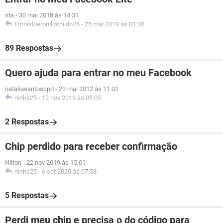
rita
-
30 mai 2018 às 14:31
Eronildoeronildonildo76
-
25 mai 2019 às 01:30
89 Respostas
Quero ajuda para entrar no meu Facebook
nataliasantoscpd
-
23 mai 2012 às 11:02
ninha25
-
13 nov 2019 às 05:05
2 Respostas
Chip perdido para receber confirmação
Nilton
-
22 nov 2019 às 15:01
ninha25
-
6 set 2020 às 07:58
5 Respostas
Perdi meu chip e precisa o do código para