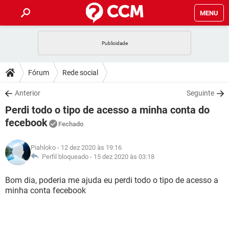
MENU
INÍCIO
JOGOS
WHATSAPP
DICAS
Fórum
Rede social
CELULAR
FACEBOOK
JOGOS
WHATSAPP
DOWNLOADS
Anterior
Seguinte
OUTLOOK
EXCEL
CELULAR
FACEBOOK
Perdi todo o tipo de acesso a minha conta do
INSTAGRAM
JOGOS
GMAIL
WHATSAPP
FÓRUM
OUTLOOK
EXCEL
fecebook
Fechado
GUIA DE COMPRAS
CELULAR
FACEBOOK
INSTAGRAM
JOGOS
GMAIL
WHATSAPP
GLOSSÁRIO
OUTLOOK
EXCEL
Piahloko
- 12 dez 2020 às 19:16
GUIA DE COMPRAS
CELULAR
FACEBOOK
Perfil bloqueado -
15 dez 2020 às 03:18
INSTAGRAM
JOGOS
GMAIL
WHATSAPP
OUTLOOK
EXCEL
Bom dia, poderia me ajuda eu perdi todo o tipo de acesso a
GUIA DE COMPRAS
CELULAR
FACEBOOK
INSTAGRAM
GMAIL
minha conta fecebook
OUTLOOK
EXCEL
GUIA DE COMPRAS
INSTAGRAM
GMAIL