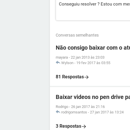
Conseguiu resolver ? Estou com m
Conversas semelhantes
Não consigo baixar com o at
mayara
-
22 jan 2013 às 23:03
Wylson
-
19 fev 2017 às 03:55
81 Respostas
Baixar videos no pen drive p
Rodrigo
-
26 jan 2017 às 21:16
rodrigomsantos
-
27 jan 2017 às 13:24
3 Respostas