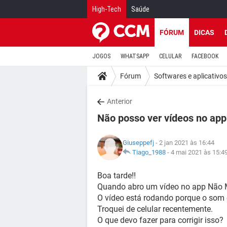
High-Tech
Saúde
FÓRUM
DICAS
JOGOS
WHATSAPP
CELULAR
FACEBOOK
Fórum
Softwares e aplicativos
Anterior
Não posso ver vídeos no ap
Giuseppefj
- 2 jan 2021 às 16:44
Tiago_1988
-
4 mai 2021 às 15:4
Boa tarde!!
Quando abro um vídeo no app Não Me
O vídeo está rodando porque o som 
Troquei de celular recentemente.
O que devo fazer para corrigir isso?