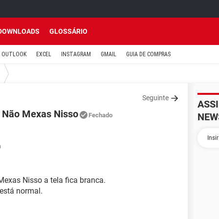
DOWNLOADS
GLOSSÁRIO
OUTLOOK
EXCEL
INSTAGRAM
GMAIL
GUIA DE COMPRAS
Seguinte
ASS
p Não Mexas Nisso
NEW
Fechado
9
xas Nisso a tela fica branca.
está normal.