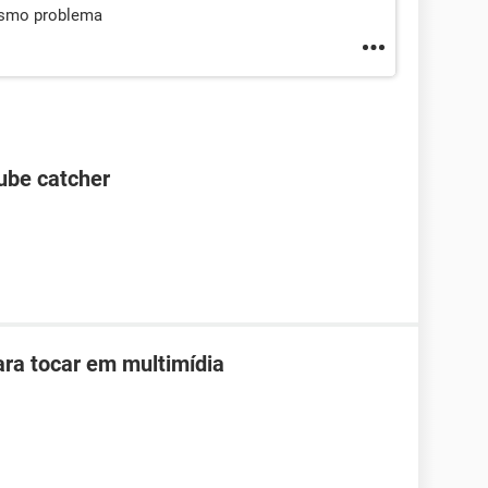
esmo problema
ube catcher
ara tocar em multimídia