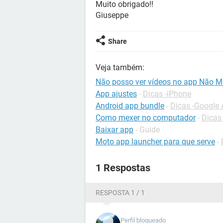
Muito obrigado!!
Giuseppe
Share
Veja também:
Não posso ver vídeos no app Não M
App ajustes
-
Dicas -iPhone
Android app bundle
-
Dicas -Google 
Como mexer no computador
-
Dicas
Baixar app
- Guide
Moto app launcher para que serve
-
1 Respostas
RESPOSTA 1 / 1
Perfil bloqueado