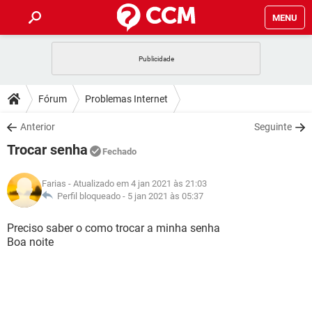
MENU
INÍCIO
JOGOS
WHATSAPP
DICAS
Fórum
Problemas Internet
CELULAR
FACEBOOK
JOGOS
WHATSAPP
DOWNLOADS
Anterior
Seguinte
OUTLOOK
EXCEL
CELULAR
FACEBOOK
Trocar senha
INSTAGRAM
JOGOS
GMAIL
WHATSAPP
Fechado
FÓRUM
OUTLOOK
EXCEL
GUIA DE COMPRAS
CELULAR
FACEBOOK
Farias
- Atualizado em 4 jan 2021 às 21:03
INSTAGRAM
JOGOS
GMAIL
WHATSAPP
GLOSSÁRIO
Perfil bloqueado -
5 jan 2021 às 05:37
OUTLOOK
EXCEL
GUIA DE COMPRAS
CELULAR
FACEBOOK
INSTAGRAM
JOGOS
GMAIL
WHATSAPP
Preciso saber o como trocar a minha senha
OUTLOOK
EXCEL
Boa noite
GUIA DE COMPRAS
CELULAR
FACEBOOK
INSTAGRAM
GMAIL
OUTLOOK
EXCEL
GUIA DE COMPRAS
INSTAGRAM
GMAIL