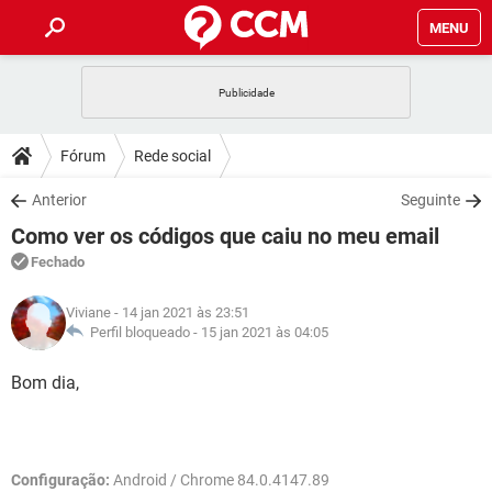
MENU
INÍCIO
JOGOS
WHATSAPP
DICAS
Fórum
Rede social
CELULAR
FACEBOOK
JOGOS
WHATSAPP
DOWNLOADS
Anterior
Seguinte
OUTLOOK
EXCEL
CELULAR
FACEBOOK
Como ver os códigos que caiu no meu email
INSTAGRAM
JOGOS
GMAIL
WHATSAPP
FÓRUM
OUTLOOK
EXCEL
Fechado
GUIA DE COMPRAS
CELULAR
FACEBOOK
INSTAGRAM
JOGOS
GMAIL
WHATSAPP
GLOSSÁRIO
OUTLOOK
Viviane
- 14 jan 2021 às 23:51
EXCEL
GUIA DE COMPRAS
CELULAR
FACEBOOK
Perfil bloqueado -
15 jan 2021 às 04:05
INSTAGRAM
JOGOS
GMAIL
WHATSAPP
OUTLOOK
EXCEL
Bom dia,
GUIA DE COMPRAS
CELULAR
FACEBOOK
INSTAGRAM
GMAIL
OUTLOOK
EXCEL
GUIA DE COMPRAS
INSTAGRAM
GMAIL
Configuração:
Android / Chrome 84.0.4147.89