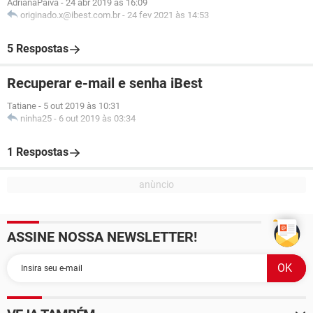
AdrianaPaiva
-
24 abr 2019 às 16:09
originado.x@ibest.com.br
-
24 fev 2021 às 14:53
5 Respostas
Recuperar e-mail e senha iBest
Tatiane
-
5 out 2019 às 10:31
ninha25
-
6 out 2019 às 03:34
1 Respostas
ASSINE NOSSA NEWSLETTER!