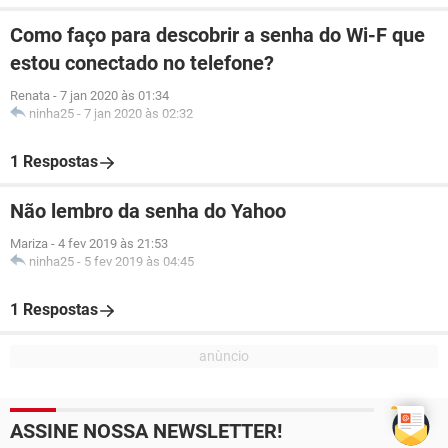
Como faço para descobrir a senha do Wi-F que
estou conectado no telefone?
Renata
-
7 jan 2020 às 01:34
ninha25
-
7 jan 2020 às 02:32
1 Respostas
Não lembro da senha do Yahoo
Mariza
-
4 fev 2019 às 21:53
ninha25
-
5 fev 2019 às 04:45
1 Respostas
ASSINE NOSSA NEWSLETTER!