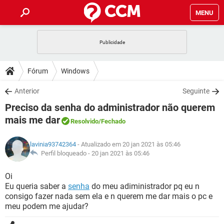
MENU
INÍCIO
JOGOS
WHATSAPP
DICAS
Fórum
Windows
CELULAR
FACEBOOK
JOGOS
WHATSAPP
DOWNLOADS
Anterior
Seguinte
OUTLOOK
EXCEL
CELULAR
FACEBOOK
Preciso da senha do administrador não querem
INSTAGRAM
JOGOS
GMAIL
WHATSAPP
FÓRUM
OUTLOOK
EXCEL
mais me dar
Resolvido
/Fechado
GUIA DE COMPRAS
CELULAR
FACEBOOK
INSTAGRAM
JOGOS
GMAIL
WHATSAPP
GLOSSÁRIO
OUTLOOK
EXCEL
lavinia93742364
- Atualizado em 20 jan 2021 às 05:46
GUIA DE COMPRAS
CELULAR
FACEBOOK
Perfil bloqueado -
20 jan 2021 às 05:46
INSTAGRAM
JOGOS
GMAIL
WHATSAPP
OUTLOOK
EXCEL
Oi
GUIA DE COMPRAS
CELULAR
FACEBOOK
INSTAGRAM
GMAIL
Eu queria saber a
senha
do meu adiministrador pq eu n
OUTLOOK
EXCEL
consigo fazer nada sem ela e n querem me dar mais o pc e
GUIA DE COMPRAS
meu podem me ajudar?
INSTAGRAM
GMAIL