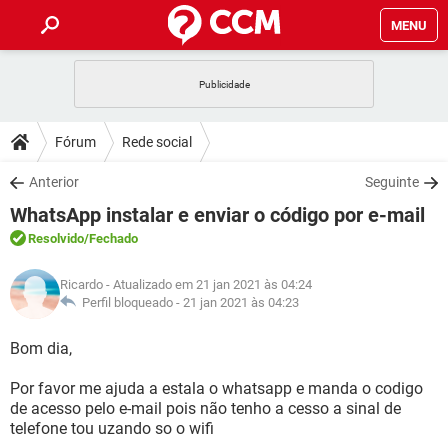
MENU
INÍCIO
JOGOS
WHATSAPP
DICAS
Fórum
Rede social
CELULAR
FACEBOOK
JOGOS
WHATSAPP
DOWNLOADS
Anterior
Seguinte
OUTLOOK
EXCEL
CELULAR
FACEBOOK
WhatsApp instalar e enviar o código por e-mail
INSTAGRAM
JOGOS
GMAIL
WHATSAPP
FÓRUM
OUTLOOK
EXCEL
Resolvido
/Fechado
GUIA DE COMPRAS
CELULAR
FACEBOOK
INSTAGRAM
JOGOS
GMAIL
WHATSAPP
GLOSSÁRIO
OUTLOOK
Ricardo
- Atualizado em 21 jan 2021 às 04:24
EXCEL
GUIA DE COMPRAS
CELULAR
FACEBOOK
Perfil bloqueado -
21 jan 2021 às 04:23
INSTAGRAM
JOGOS
GMAIL
WHATSAPP
OUTLOOK
EXCEL
Bom dia,
GUIA DE COMPRAS
CELULAR
FACEBOOK
INSTAGRAM
GMAIL
Por favor me ajuda a estala o whatsapp e manda o codigo
OUTLOOK
EXCEL
GUIA DE COMPRAS
de acesso pelo e-mail pois não tenho a cesso a sinal de
INSTAGRAM
GMAIL
telefone tou uzando so o wifi