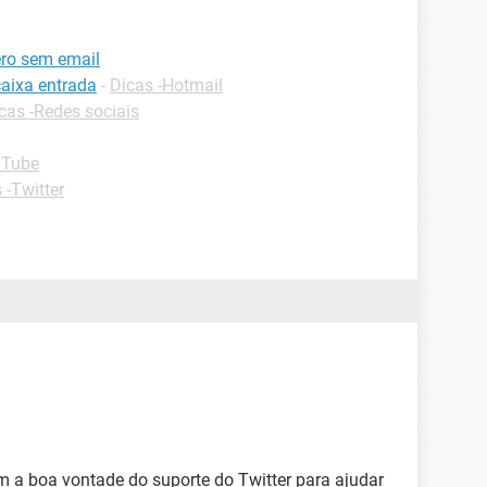
ero sem email
caixa entrada
-
Dicas -Hotmail
cas -Redes sociais
uTube
 -Twitter
m a boa vontade do suporte do Twitter para ajudar