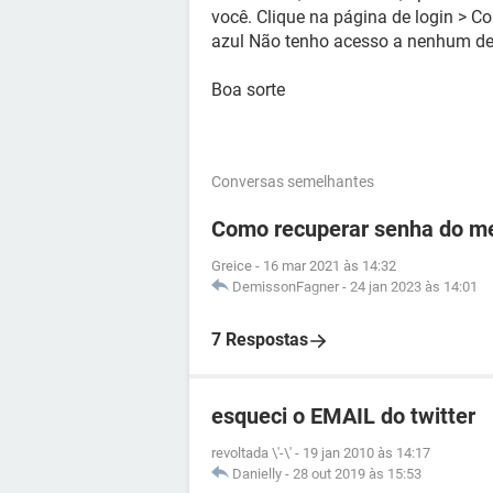
você. Clique na página de login > Co
azul Não tenho acesso a nenhum del
Boa sorte
Conversas semelhantes
Como recuperar senha do me
Greice
-
16 mar 2021 às 14:32
DemissonFagner
-
24 jan 2023 às 14:01
7 Respostas
esqueci o EMAIL do twitter
revoltada \'-\'
-
19 jan 2010 às 14:17
Danielly
-
28 out 2019 às 15:53