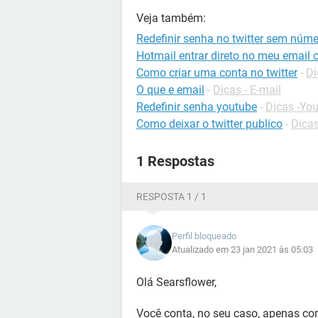
Veja também:
Redefinir senha no twitter sem núm
Hotmail entrar direto no meu email 
Como criar uma conta no twitter
-
Di
O que e email
-
Dicas - E-mail
Redefinir senha youtube
-
Dicas -Yo
Como deixar o twitter publico
-
Dicas
1 Respostas
RESPOSTA 1 / 1
Perfil bloqueado
Atualizado em 23 jan 2021 às 05:03
Olá Searsflower,
Você conta, no seu caso, apenas co