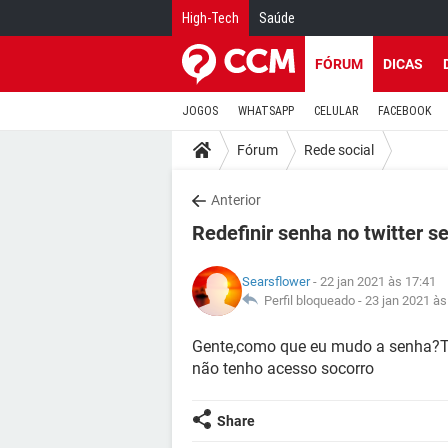
High-Tech
Saúde
FÓRUM
DICAS
JOGOS
WHATSAPP
CELULAR
FACEBOOK
Fórum
Rede social
Anterior
Redefinir senha no twitter 
Searsflower
- 22 jan 2021 às 17:41
Perfil bloqueado -
23 jan 2021 às
Gente,como que eu mudo a senha?Ti
não tenho acesso socorro
Share