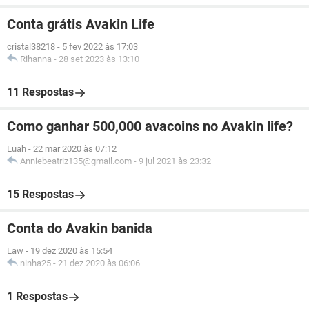
Conta grátis Avakin Life
cristal38218
-
5 fev 2022 às 17:03
Rihanna
-
28 set 2023 às 13:10
11 Respostas
Como ganhar 500,000 avacoins no Avakin life?
Luah
-
22 mar 2020 às 07:12
Anniebeatriz135@gmail.com
-
9 jul 2021 às 23:32
15 Respostas
Conta do Avakin banida
Law
-
19 dez 2020 às 15:54
ninha25
-
21 dez 2020 às 06:06
1 Respostas