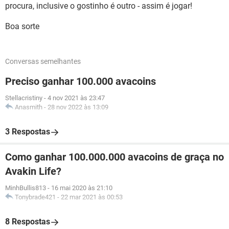
procura, inclusive o gostinho é outro - assim é jogar!
Boa sorte
Conversas semelhantes
Preciso ganhar 100.000 avacoins
Stellacristiny
-
4 nov 2021 às 23:47
Anasmith
-
28 nov 2022 às 13:09
3 Respostas
Como ganhar 100.000.000 avacoins de graça no
Avakin Life?
MinhBullis813
-
16 mai 2020 às 21:10
Tonybrade421
-
22 mar 2021 às 00:53
8 Respostas