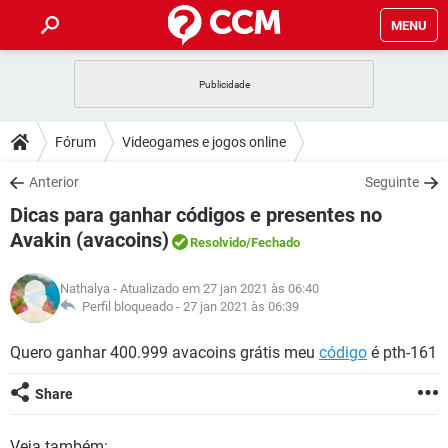
MENU
INÍCIO
JOGOS
WHATSAPP
DICAS
Fórum
Videogames e jogos online
CELULAR
FACEBOOK
JOGOS
WHATSAPP
DOWNLOADS
Anterior
Seguinte
OUTLOOK
EXCEL
CELULAR
FACEBOOK
Dicas para ganhar códigos e presentes no
INSTAGRAM
JOGOS
GMAIL
WHATSAPP
FÓRUM
OUTLOOK
EXCEL
Avakin (avacoins)
Resolvido
/Fechado
GUIA DE COMPRAS
CELULAR
FACEBOOK
INSTAGRAM
JOGOS
GMAIL
WHATSAPP
GLOSSÁRIO
OUTLOOK
EXCEL
Nathalya
- Atualizado em 27 jan 2021 às 06:40
GUIA DE COMPRAS
CELULAR
FACEBOOK
Perfil bloqueado -
27 jan 2021 às 06:39
INSTAGRAM
JOGOS
GMAIL
WHATSAPP
OUTLOOK
EXCEL
Quero ganhar 400.999 avacoins grátis meu
código
é pth-161
GUIA DE COMPRAS
CELULAR
FACEBOOK
INSTAGRAM
GMAIL
OUTLOOK
EXCEL
Share
GUIA DE COMPRAS
INSTAGRAM
GMAIL
Veja também: