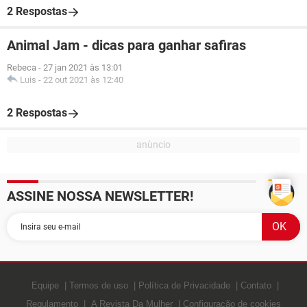
2 Respostas
Animal Jam - dicas para ganhar safiras
Rebeca
-
27 jan 2021 às 13:01
Luis
-
22 out 2021 às 12:40
2 Respostas
ASSINE NOSSA NEWSLETTER!
Equipe
Termos de uso
Política de Privacidade
Contato
Regulamento
A Revista Da Mulher
Configuração de cookies