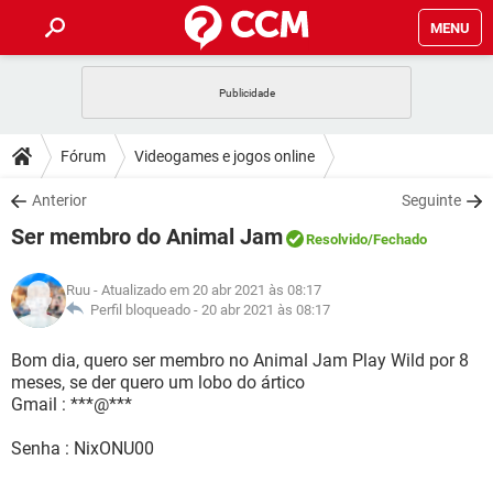
MENU
INÍCIO
JOGOS
WHATSAPP
DICAS
Fórum
Videogames e jogos online
CELULAR
FACEBOOK
JOGOS
WHATSAPP
DOWNLOADS
Anterior
Seguinte
OUTLOOK
EXCEL
CELULAR
FACEBOOK
Ser membro do Animal Jam
INSTAGRAM
JOGOS
GMAIL
WHATSAPP
Resolvido
/Fechado
FÓRUM
OUTLOOK
EXCEL
GUIA DE COMPRAS
CELULAR
FACEBOOK
Ruu
- Atualizado em 20 abr 2021 às 08:17
INSTAGRAM
JOGOS
GMAIL
WHATSAPP
GLOSSÁRIO
Perfil bloqueado -
20 abr 2021 às 08:17
OUTLOOK
EXCEL
GUIA DE COMPRAS
CELULAR
FACEBOOK
INSTAGRAM
JOGOS
GMAIL
WHATSAPP
Bom dia, quero ser membro no Animal Jam Play Wild por 8
OUTLOOK
EXCEL
meses, se der quero um lobo do ártico
GUIA DE COMPRAS
CELULAR
FACEBOOK
Gmail : ***@***
INSTAGRAM
GMAIL
OUTLOOK
EXCEL
GUIA DE COMPRAS
Senha : NixONU00
INSTAGRAM
GMAIL