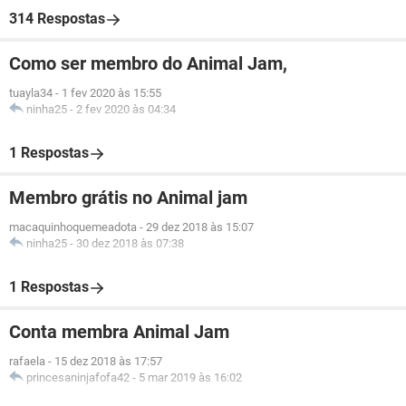
314 Respostas
Como ser membro do Animal Jam,
tuayla34
-
1 fev 2020 às 15:55
ninha25
-
2 fev 2020 às 04:34
1 Respostas
Membro grátis no Animal jam
macaquinhoquemeadota
-
29 dez 2018 às 15:07
ninha25
-
30 dez 2018 às 07:38
1 Respostas
Conta membra Animal Jam
rafaela
-
15 dez 2018 às 17:57
princesaninjafofa42
-
5 mar 2019 às 16:02