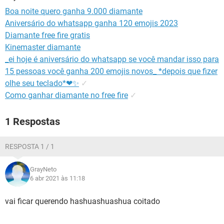
GUIA DE COMPRAS
Boa noite quero ganha 9.000 diamante
Aniversário do whatsapp ganha 120 emojis 2023
Diamante free fire gratis
Kinemaster diamante
_ei hoje é aniversário do whatsapp se você mandar isso para
15 pessoas você ganha 200 emojis novos_ *depois que fizer
olhe seu teclado*❤✨
✓
Como ganhar diamante no free fire
✓
1 Respostas
RESPOSTA 1 / 1
GrayNeto
6 abr 2021 às 11:18
vai ficar querendo hashuashuashua coitado