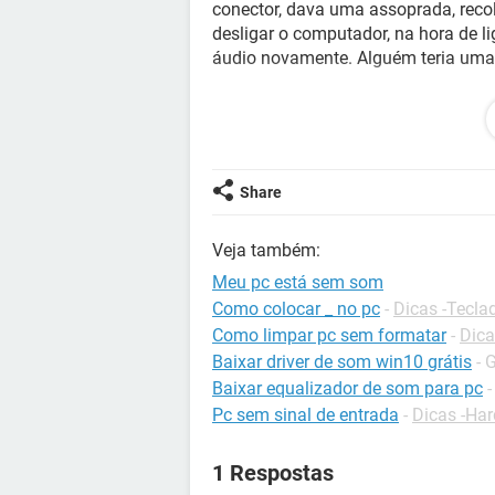
conector, dava uma assoprada, recol
desligar o computador, na hora de li
áudio novamente. Alguém teria uma 
Configuração:
Windows / Chrome 89.0.4
Share
Veja também:
Meu pc está sem som
Como colocar _ no pc
-
Dicas -Tecla
Como limpar pc sem formatar
-
Dica
Baixar driver de som win10 grátis
- 
Baixar equalizador de som para pc
Pc sem sinal de entrada
-
Dicas -Ha
1 Respostas