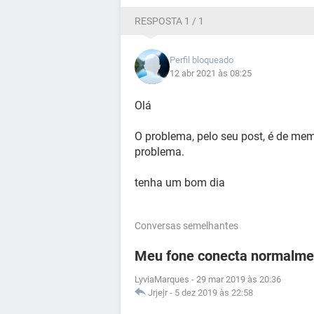
RESPOSTA 1 / 1
Perfil bloqueado
12 abr 2021 às 08:25
Olá
O problema, pelo seu post, é de me
problema.
tenha um bom dia
Conversas semelhantes
Meu fone conecta normalmen
LyviaMarques
-
29 mar 2019 às 20:36
Jrjejr
-
5 dez 2019 às 22:58