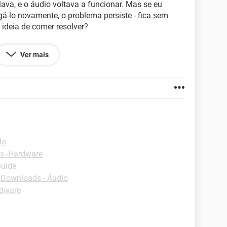
ava, e o áudio voltava a funcionar. Mas se eu
gá-lo novamente, o problema persiste - fica sem
ideia de comer resolver?
Ver mais
389.114
do
s -Hardware
Guide
-
Downloads - Áudio
rdware