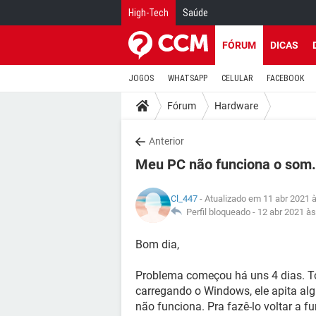
High-Tech
Saúde
FÓRUM
DICAS
JOGOS
WHATSAPP
CELULAR
FACEBOOK
Fórum
Hardware
Anterior
Meu PC não funciona o som.
Cl_447
- Atualizado em 11 abr 2021 
Perfil bloqueado -
12 abr 2021 às
Bom dia,
Problema começou há uns 4 dias. To
carregando o Windows, ele apita al
não funciona. Pra fazê-lo voltar a f