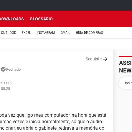
DOWNLOADS
GLOSSÁRIO
OUTLOOK
EXCEL
INSTAGRAM
GMAIL
GUIA DE COMPRAS
Seguinte
ASS
NEW
Fechado
às 11:02
 08:25
da vez que ligo meu computador, na hora que está
gumas vezes e inicia normalmente, só que o áudio
uncionar, eu abria o gabinete, retirava a memória do