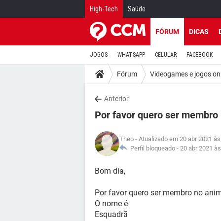
High-Tech
Saúde
FÓRUM
DICAS
JOGOS
WHATSAPP
CELULAR
FACEBOOK
Fórum
Videogames e jogos on
Anterior
Por favor quero ser membro
Theo
- Atualizado em 20 abr 2021 às
Perfil bloqueado -
20 abr 2021 às
Bom dia,
Por favor quero ser membro no ani
O nome é
Esquadrã