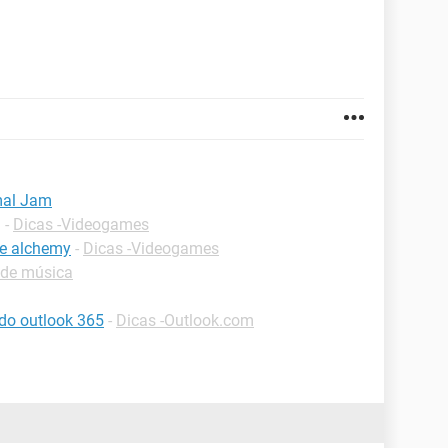
mal Jam
g
-
Dicas -Videogames
le alchemy
-
Dicas -Videogames
 de música
do outlook 365
-
Dicas -Outlook.com