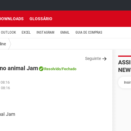
DOWNLOADS
GLOSSÁRIO
OUTLOOK
EXCEL
INSTAGRAM
GMAIL
GUIA DE COMPRAS
line
Seguinte
ASS
 no animal Jam
NEW
Resolvido
/Fechado
 08:16
 08:16
mal Jam