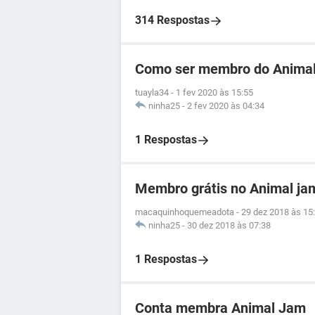
314 Respostas
Como ser membro do Animal
tuayla34
-
1 fev 2020 às 15:55
ninha25
-
2 fev 2020 às 04:34
1 Respostas
Membro grátis no Animal ja
macaquinhoquemeadota
-
29 dez 2018 às 15
ninha25
-
30 dez 2018 às 07:38
1 Respostas
Conta membra Animal Jam