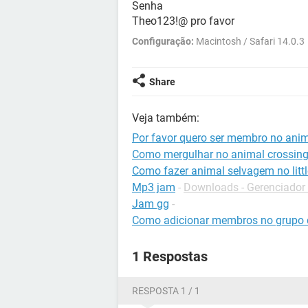
Senha
Theo123!@ pro favor
Configuração:
Macintosh / Safari 14.0.3
Share
Veja também:
Por favor quero ser membro no ani
Como mergulhar no animal crossin
Como fazer animal selvagem no litt
Mp3 jam
-
Downloads - Gerenciador
Jam gg
-
Como adicionar membros no grupo 
1 Respostas
RESPOSTA 1 / 1