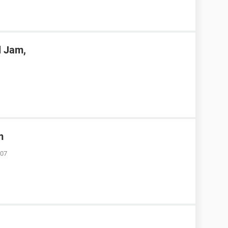
 Jam,
m
:07