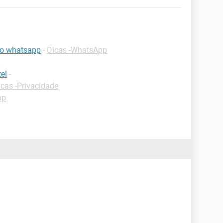
 do whatsapp
-
Dicas -WhatsApp
el
-
icas -Privacidade
pp