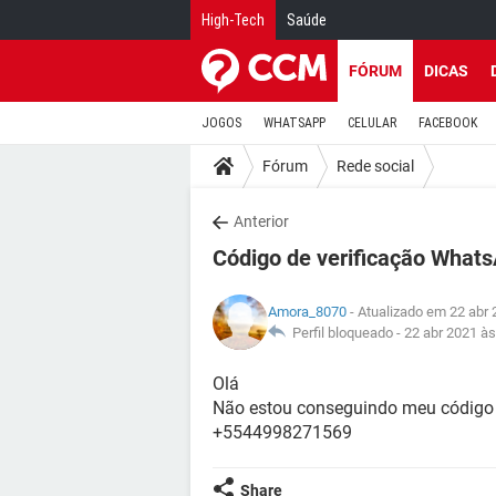
High-Tech
Saúde
FÓRUM
DICAS
JOGOS
WHATSAPP
CELULAR
FACEBOOK
Fórum
Rede social
Anterior
Código de verificação What
Amora_8070
- Atualizado em 22 abr 
Perfil bloqueado -
22 abr 2021 às
Olá
Não estou conseguindo meu código 
+5544998271569
Share