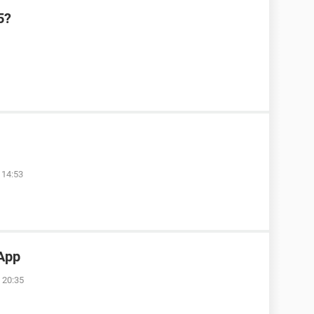
5?
 14:53
App
 20:35