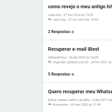
como revejo o meu antigo hi
carla reis
-
27 nov 2014 às 19:52
carla reis
-
27 nov 2014 às 19:55
2 Respostas
Recuperar e-mail iBest
AdrianaPaiva
-
24 abr 2019 às 16:09
originado.x@ibest.com.br
-
24 fev 2021 às
5 Respostas
Quero recuperar meu Whats
Maria celiane coelho carvalho
-
6 dez 2017 às
Rosemeire
-
30 mai 2020 às 21:49