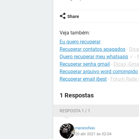
Share
Veja também:
Eu quero recuperar
Recuperar contatos apagados
-
Dica
Quero recuperar meu whatsapp
✓
-
Recuperar senha gmail
-
Dicas -Gma
Recuperar arquivo word corrompido
Recuperar email ibest
-
Fórum Rede 
1 Respostas
RESPOSTA 1 / 1
meninofeio
20 abr 2021 às 02:04