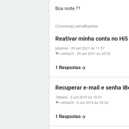
Boa noite ??
Conversas semelhantes
Reativar minha conta no Hi5
julianne
-
28 set 2021 às 11:37
ninha25
-
29 set 2021 às 05:52
1 Respostas
Recuperar e-mail e senha iB
Tatiane
-
5 out 2019 às 10:31
ninha25
-
6 out 2019 às 03:34
1 Respostas