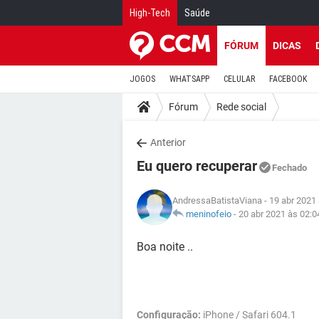
High-Tech
Saúde
FÓRUM
DICAS
JOGOS
WHATSAPP
CELULAR
FACEBOOK
Fórum
Rede social
Anterior
Eu quero recuperar
Fechado
AndressaBatistaViana
- 19 abr 2021
meninofeio
-
20 abr 2021 às 02:0
Boa noite ..
Configuração:
iPhone / Safari 604.1