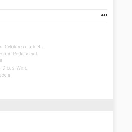
s -Celulares e tablets
Fórum Rede social
il
-
Dicas -Word
social