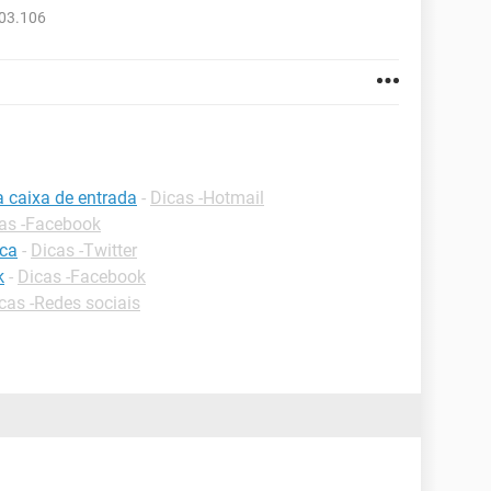
103.106
a caixa de entrada
-
Dicas -Hotmail
as -Facebook
ica
-
Dicas -Twitter
k
-
Dicas -Facebook
cas -Redes sociais