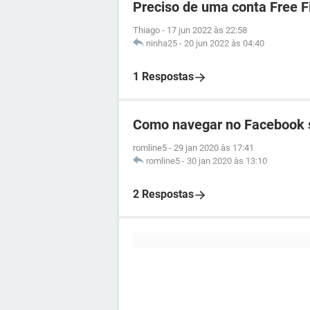
Preciso de uma conta Free F
Thiago
-
17 jun 2022 às 22:58
ninha25
-
20 jun 2022 às 04:40
1 Respostas
Como navegar no Facebook 
romline5
-
29 jan 2020 às 17:41
romline5
-
30 jan 2020 às 13:10
2 Respostas