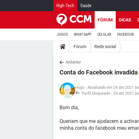
High-Tech
Saúde
FÓRUM
DICAS
JOGOS
WHATSAPP
CELULAR
FACEBOOK
Fórum
Rede social
Anterior
Conta do Facebook invadida
Hugo
- Atualizado em 24 abr 2021 às
Perfil bloqueado -
24 abr 2021 às
Bom dia,
Queriam que me ajudacem a activar
minha conta do facebook meu email