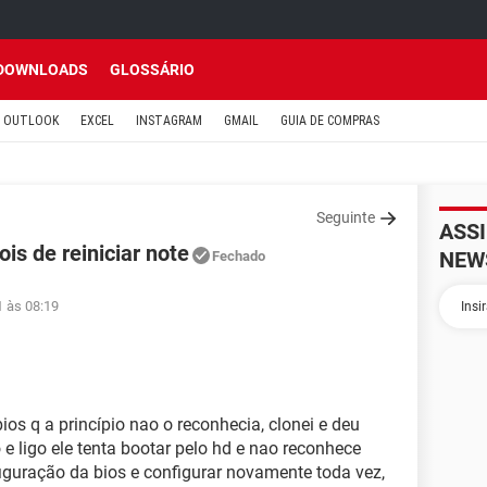
DOWNLOADS
GLOSSÁRIO
OUTLOOK
EXCEL
INSTAGRAM
GMAIL
GUIA DE COMPRAS
Seguinte
ASS
is de reiniciar note
NEW
Fechado
1 às 08:19
bios q a princípio nao o reconhecia, clonei e deu
e ligo ele tenta bootar pelo hd e nao reconhece
figuração da bios e configurar novamente toda vez,