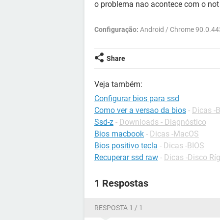
o problema nao acontece com o not
Configuração:
Android / Chrome 90.0.44
Share
Veja também:
Configurar bios para ssd
Como ver a versao da bios
-
Dicas -
Ssd-z
-
Downloads - Diagnóstico
Bios macbook
-
Dicas -MacOS
Bios positivo tecla
-
Dicas -BIOS
Recuperar ssd raw
-
Dicas -Disco Rí
1 Respostas
RESPOSTA 1 / 1