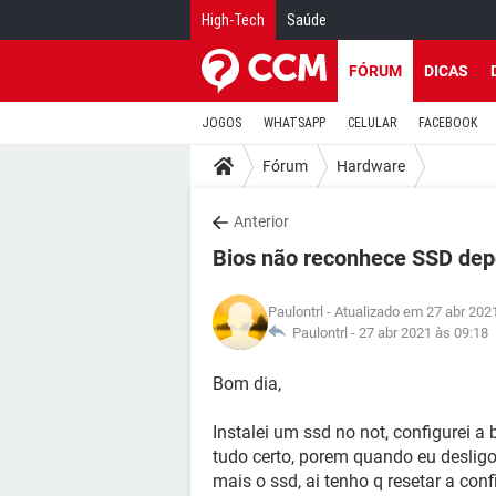
High-Tech
Saúde
FÓRUM
DICAS
JOGOS
WHATSAPP
CELULAR
FACEBOOK
Fórum
Hardware
Anterior
Bios não reconhece SSD depo
Paulontrl
- Atualizado em 27 abr 202
Paulontrl -
27 abr 2021 às 09:18
Bom dia,
Instalei um ssd no not, configurei a 
tudo certo, porem quando eu desligo 
mais o ssd, ai tenho q resetar a con