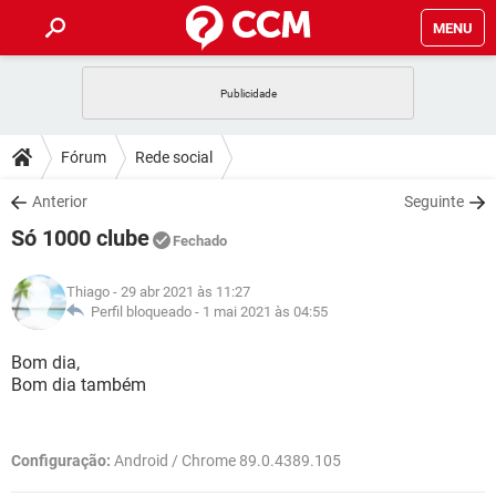
MENU
INÍCIO
JOGOS
WHATSAPP
DICAS
Fórum
Rede social
CELULAR
FACEBOOK
JOGOS
WHATSAPP
DOWNLOADS
Anterior
Seguinte
OUTLOOK
EXCEL
CELULAR
FACEBOOK
Só 1000 clube
INSTAGRAM
JOGOS
GMAIL
WHATSAPP
Fechado
FÓRUM
OUTLOOK
EXCEL
GUIA DE COMPRAS
CELULAR
FACEBOOK
Thiago
- 29 abr 2021 às 11:27
INSTAGRAM
JOGOS
GMAIL
WHATSAPP
GLOSSÁRIO
Perfil bloqueado -
1 mai 2021 às 04:55
OUTLOOK
EXCEL
GUIA DE COMPRAS
CELULAR
FACEBOOK
INSTAGRAM
JOGOS
GMAIL
WHATSAPP
Bom dia,
OUTLOOK
EXCEL
Bom dia também
GUIA DE COMPRAS
CELULAR
FACEBOOK
INSTAGRAM
GMAIL
OUTLOOK
EXCEL
GUIA DE COMPRAS
Configuração:
Android / Chrome 89.0.4389.105
INSTAGRAM
GMAIL