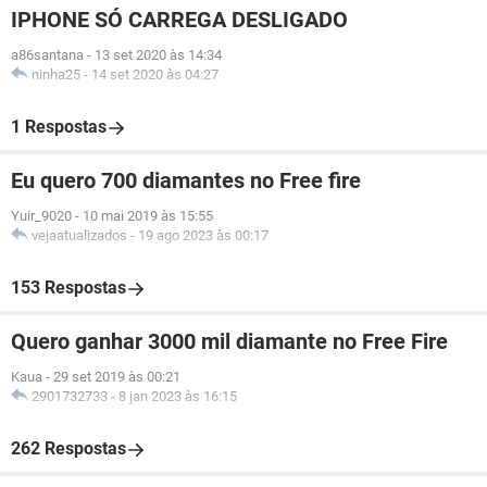
IPHONE SÓ CARREGA DESLIGADO
a86santana
-
13 set 2020 às 14:34
ninha25
-
14 set 2020 às 04:27
1 Respostas
Eu quero 700 diamantes no Free fire
Yuir_9020
-
10 mai 2019 às 15:55
vejaatualizados
-
19 ago 2023 às 00:17
153 Respostas
Quero ganhar 3000 mil diamante no Free Fire
Kaua
-
29 set 2019 às 00:21
2901732733
-
8 jan 2023 às 16:15
262 Respostas