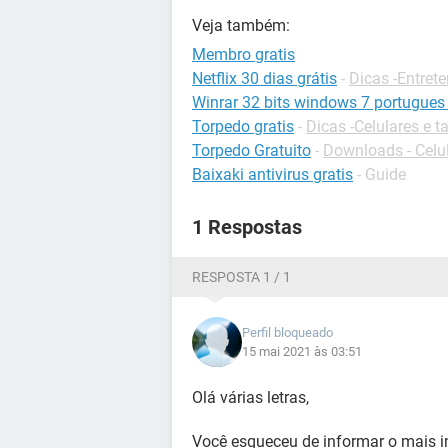
Veja também:
Membro gratis
Netflix 30 dias grátis
-
Dicas -Entret
Winrar 32 bits windows 7 portugues 
Torpedo gratis
-
Dicas -Celulares e t
Torpedo Gratuito
-
Downloads - Celu
Baixaki antivirus gratis
- Guide
1 Respostas
RESPOSTA 1 / 1
Perfil bloqueado
15 mai 2021 às 03:51
Olá várias letras,
Você esqueceu de informar o mais i