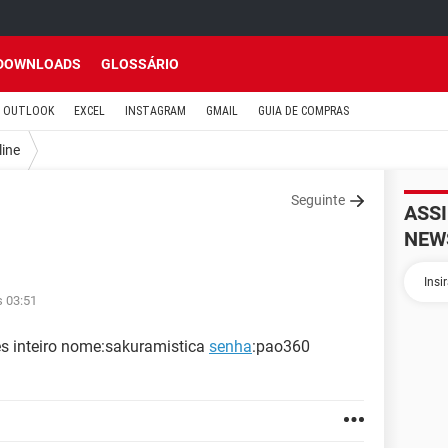
DOWNLOADS
GLOSSÁRIO
OUTLOOK
EXCEL
INSTAGRAM
GMAIL
GUIA DE COMPRAS
line
Seguinte
ASS
NEW
s 03:51
s inteiro nome:sakuramistica
senha
:pao360