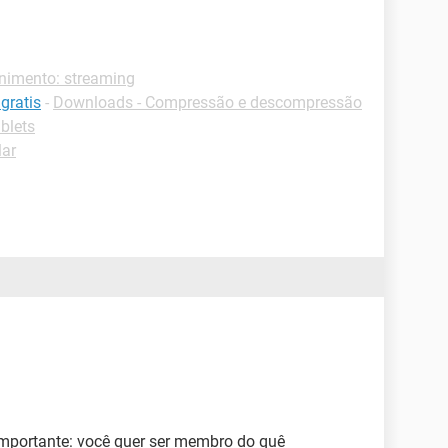
enimento: streaming
gratis
-
Downloads - Compressão e descompressão
ablets
lar
mportante: você quer ser membro do quê