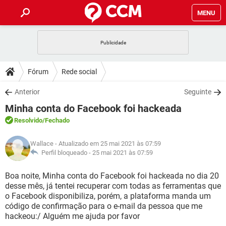
MENU
INÍCIO
JOGOS
WHATSAPP
DICAS
Fórum
Rede social
CELULAR
FACEBOOK
JOGOS
WHATSAPP
DOWNLOADS
Anterior
Seguinte
OUTLOOK
EXCEL
CELULAR
FACEBOOK
Minha conta do Facebook foi hackeada
INSTAGRAM
JOGOS
GMAIL
WHATSAPP
FÓRUM
OUTLOOK
EXCEL
Resolvido
/Fechado
GUIA DE COMPRAS
CELULAR
FACEBOOK
INSTAGRAM
JOGOS
GMAIL
WHATSAPP
GLOSSÁRIO
OUTLOOK
Wallace
- Atualizado em 25 mai 2021 às 07:59
EXCEL
GUIA DE COMPRAS
CELULAR
FACEBOOK
Perfil bloqueado -
25 mai 2021 às 07:59
INSTAGRAM
JOGOS
GMAIL
WHATSAPP
OUTLOOK
EXCEL
Boa noite, Minha conta do Facebook foi hackeada no dia 20
GUIA DE COMPRAS
CELULAR
FACEBOOK
desse mês, já tentei recuperar com todas as ferramentas que
INSTAGRAM
GMAIL
o Facebook disponibiliza, porém, a plataforma manda um
OUTLOOK
EXCEL
GUIA DE COMPRAS
código de confirmação para o e-mail da pessoa que me
INSTAGRAM
GMAIL
hackeou:/ Alguém me ajuda por favor