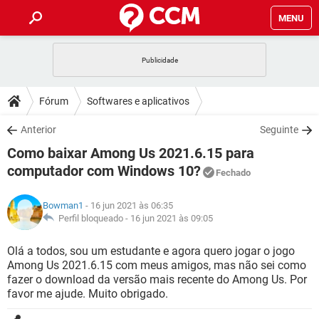
MENU
INÍCIO
JOGOS
WHATSAPP
DICAS
Fórum
Softwares e aplicativos
CELULAR
FACEBOOK
JOGOS
WHATSAPP
DOWNLOADS
Anterior
Seguinte
OUTLOOK
EXCEL
CELULAR
FACEBOOK
Como baixar Among Us 2021.6.15 para
INSTAGRAM
JOGOS
GMAIL
WHATSAPP
FÓRUM
OUTLOOK
EXCEL
computador com Windows 10?
Fechado
GUIA DE COMPRAS
CELULAR
FACEBOOK
INSTAGRAM
JOGOS
GMAIL
WHATSAPP
GLOSSÁRIO
OUTLOOK
EXCEL
Bowman1
- 16 jun 2021 às 06:35
GUIA DE COMPRAS
CELULAR
FACEBOOK
Perfil bloqueado -
16 jun 2021 às 09:05
INSTAGRAM
JOGOS
GMAIL
WHATSAPP
OUTLOOK
EXCEL
Olá a todos, sou um estudante e agora quero jogar o jogo
GUIA DE COMPRAS
CELULAR
FACEBOOK
INSTAGRAM
GMAIL
Among Us 2021.6.15 com meus amigos, mas não sei como
OUTLOOK
EXCEL
fazer o download da versão mais recente do Among Us. Por
GUIA DE COMPRAS
favor me ajude. Muito obrigado.
INSTAGRAM
GMAIL