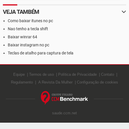
VEJA TAMBÉM
Como baixar itunes no pc
Nao tenho a tecla shift
Baixar winrar 64
Baixar instagram no pc
Teclas de atalho para captura de tela
Equipe
Termos de uso
Política de Privacidade
Contato
Regulamento
A Revista Da Mulher
Configuração de cookies
saude.ccm.net