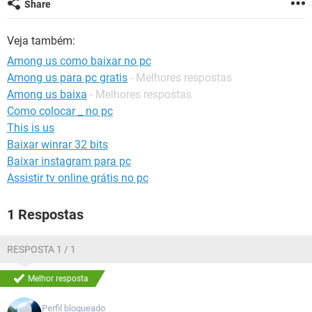
Share
GUIA DE COMPRAS
Veja também:
Among us como baixar no pc
Among us para pc gratis
- Melhores respostas
Among us baixa
- Melhores respostas
Como colocar _ no pc
This is us
Baixar winrar 32 bits
Baixar instagram para pc
Assistir tv online grátis no pc
1 Respostas
RESPOSTA 1 / 1
Melhor resposta
Perfil bloqueado