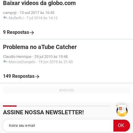
Baixar videos da globo.com
campojr
-
13 out 2017 às 16:45
MullerRJ
-
7 jul 2018 às 14:12
9 Respostas
Problema no aTube Catcher
Claudio Henrique
-
29 jul 2010 às 19:48
MarcosDangelo
-
19 jun 2019 às 21:43
149 Respostas
ASSINE NOSSA NEWSLETTER!