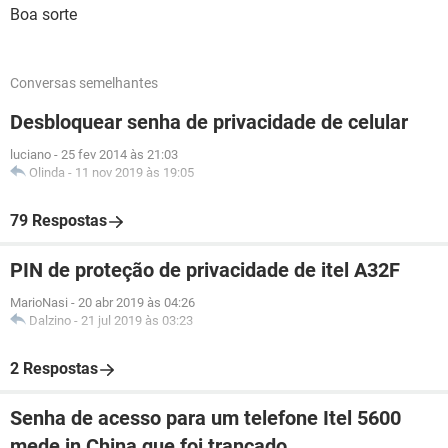
Boa sorte
Conversas semelhantes
Desbloquear senha de privacidade de celular
luciano
-
25 fev 2014 às 21:03
Olinda
-
11 nov 2019 às 19:05
79 Respostas
PIN de proteção de privacidade de itel A32F
MarioNasi
-
20 abr 2019 às 04:26
Dalzino
-
21 jul 2019 às 03:23
2 Respostas
Senha de acesso para um telefone Itel 5600
mede in China que foi trancado