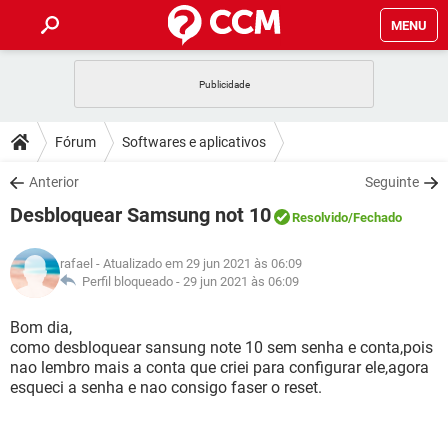
MENU
INÍCIO
JOGOS
WHATSAPP
DICAS
Fórum
Softwares e aplicativos
CELULAR
FACEBOOK
JOGOS
WHATSAPP
DOWNLOADS
Anterior
Seguinte
OUTLOOK
EXCEL
CELULAR
FACEBOOK
Desbloquear Samsung not 10
INSTAGRAM
JOGOS
GMAIL
WHATSAPP
Resolvido
/Fechado
FÓRUM
OUTLOOK
EXCEL
GUIA DE COMPRAS
CELULAR
FACEBOOK
rafael
- Atualizado em 29 jun 2021 às 06:09
INSTAGRAM
JOGOS
GMAIL
WHATSAPP
GLOSSÁRIO
Perfil bloqueado -
29 jun 2021 às 06:09
OUTLOOK
EXCEL
GUIA DE COMPRAS
CELULAR
FACEBOOK
INSTAGRAM
JOGOS
GMAIL
WHATSAPP
Bom dia,
OUTLOOK
EXCEL
como desbloquear sansung note 10 sem senha e conta,pois
GUIA DE COMPRAS
CELULAR
FACEBOOK
nao lembro mais a conta que criei para configurar ele,agora
INSTAGRAM
GMAIL
esqueci a senha e nao consigo faser o reset.
OUTLOOK
EXCEL
GUIA DE COMPRAS
INSTAGRAM
GMAIL