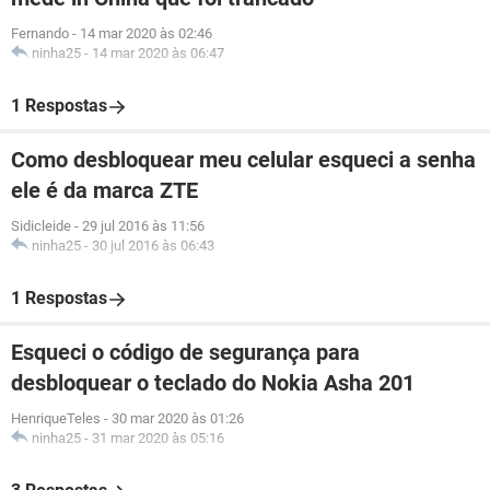
Fernando
-
14 mar 2020 às 02:46
ninha25
-
14 mar 2020 às 06:47
1 Respostas
Como desbloquear meu celular esqueci a senha
ele é da marca ZTE
Sidicleide
-
29 jul 2016 às 11:56
ninha25
-
30 jul 2016 às 06:43
1 Respostas
Esqueci o código de segurança para
desbloquear o teclado do Nokia Asha 201
HenriqueTeles
-
30 mar 2020 às 01:26
ninha25
-
31 mar 2020 às 05:16