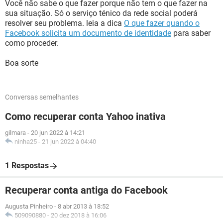
Você não sabe o que fazer porque não tem o que fazer na
sua situação. Só o serviço ténico da rede social poderá
resolver seu problema. leia a dica
O que fazer quando o
Facebook solicita um documento de identidade
para saber
como proceder.
Boa sorte
Conversas semelhantes
Como recuperar conta Yahoo inativa
gilmara
-
20 jun 2022 à 14:21
ninha25
-
21 jun 2022 à 04:40
1 Respostas
Recuperar conta antiga do Facebook
Augusta Pinheiro
-
8 abr 2013 à 18:52
509090880
-
20 dez 2018 à 16:06