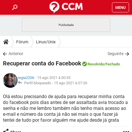
MENU
INÍCIO
JOGOS
WHATSAPP
DICAS
Fórum
Linux/Unix
CELULAR
FACEBOOK
JOGOS
WHATSAPP
DOWNLOADS
Anterior
Seguinte
OUTLOOK
EXCEL
CELULAR
FACEBOOK
Recuperar conta do Facebook
INSTAGRAM
JOGOS
GMAIL
WHATSAPP
Resolvido
/Fechado
FÓRUM
OUTLOOK
EXCEL
GUIA DE COMPRAS
CELULAR
FACEBOOK
regia2206
- 15 ago 2021 à 00:55
INSTAGRAM
JOGOS
GMAIL
WHATSAPP
GLOSSÁRIO
Perfil bloqueado -
15 ago 2021 à 07:26
OUTLOOK
EXCEL
GUIA DE COMPRAS
CELULAR
FACEBOOK
INSTAGRAM
JOGOS
GMAIL
WHATSAPP
Olá estou precisando de ajuda para recuperar minha conta
OUTLOOK
EXCEL
do facebook pois dias antes de ser assaltada avia trocado a
GUIA DE COMPRAS
CELULAR
FACEBOOK
senha e não me lembro também não tenho mais acesso ao
INSTAGRAM
GMAIL
e-mail e número da conta já não sei mais o que fazer já
OUTLOOK
EXCEL
GUIA DE COMPRAS
tentei de tudo por favor alguém me ajude desde já grata
INSTAGRAM
GMAIL