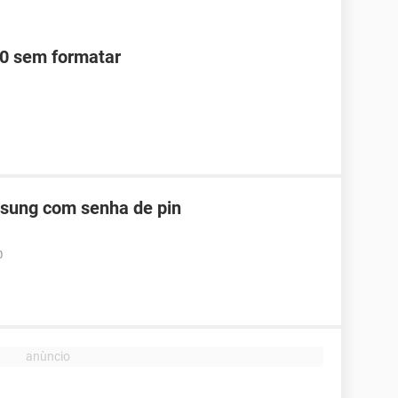
0 sem formatar
ung com senha de pin
0