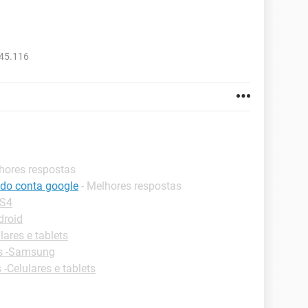
945.116
lhores respostas
do conta google
- Melhores respostas
PS4
droid
lares e tablets
s -Samsung
 -Celulares e tablets