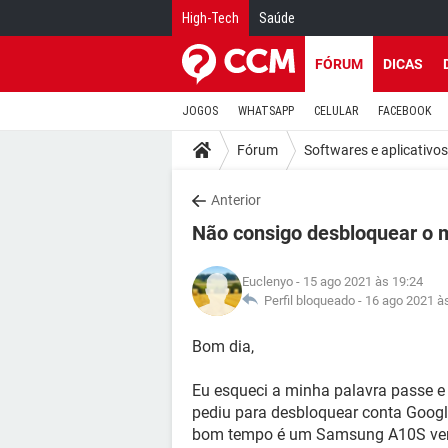
High-Tech
Saúde
FÓRUM
DICAS
JOGOS
WHATSAPP
CELULAR
FACEBOOK
Fórum
Softwares e aplicativos
Anterior
Não consigo desbloquear o 
Euclenyo
- 15 ago 2021 às 19:24
Perfil bloqueado -
16 ago 2021 à
Bom dia,
Eu esqueci a minha palavra passe e 
pediu para desbloquear conta Googl
bom tempo é um Samsung A10S ve