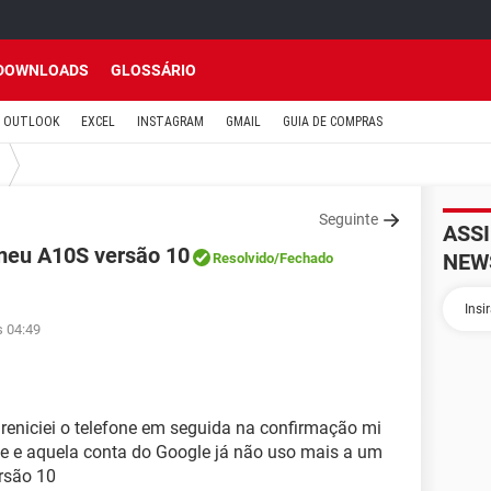
DOWNLOADS
GLOSSÁRIO
OUTLOOK
EXCEL
INSTAGRAM
GMAIL
GUIA DE COMPRAS
Seguinte
ASS
meu A10S versão 10
NEW
Resolvido
/Fechado
s 04:49
reniciei o telefone em seguida na confirmação mi
e e aquela conta do Google já não uso mais a um
rsão 10