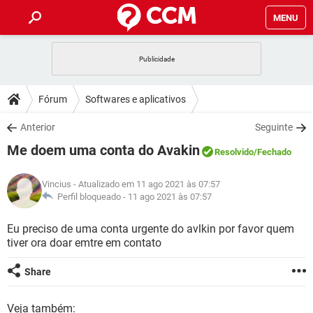
MENU
INÍCIO
JOGOS
WHATSAPP
DICAS
Fórum
Softwares e aplicativos
CELULAR
FACEBOOK
JOGOS
WHATSAPP
DOWNLOADS
Anterior
Seguinte
OUTLOOK
EXCEL
CELULAR
FACEBOOK
Me doem uma conta do Avakin
INSTAGRAM
JOGOS
GMAIL
WHATSAPP
Resolvido
/Fechado
FÓRUM
OUTLOOK
EXCEL
GUIA DE COMPRAS
CELULAR
FACEBOOK
Vincius
- Atualizado em 11 ago 2021 às 07:57
INSTAGRAM
JOGOS
GMAIL
WHATSAPP
GLOSSÁRIO
Perfil bloqueado -
11 ago 2021 às 07:57
OUTLOOK
EXCEL
GUIA DE COMPRAS
CELULAR
FACEBOOK
INSTAGRAM
JOGOS
GMAIL
WHATSAPP
Eu preciso de uma conta urgente do avlkin por favor quem
OUTLOOK
EXCEL
tiver ora doar emtre em contato
GUIA DE COMPRAS
CELULAR
FACEBOOK
INSTAGRAM
GMAIL
OUTLOOK
EXCEL
Share
GUIA DE COMPRAS
INSTAGRAM
GMAIL
Veja também: