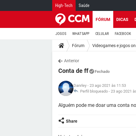
High-Tech
Saúde
FÓRUM
DICAS
JOGOS
WHATSAPP
CELULAR
FACEBOOK
Fórum
Videogames e jogos on
Anterior
Conta de ff
Fechado
Danrley
- 23 ago 2021 às 11:53
Perfil bloqueado -
23 ago 2021 à
Alguém pode me doar uma conta no 
Share