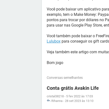
Você pode baixar um aplicativo para
exemplo, tem o Make Money: Paypal
pontos para trocar por dólares no P
para usar nas Google Play Store, ent
Você também pode baixar o FreeFir
Lulubox
para conseguir os gift cards
Veja também este artigo com muit
Bom jogo
Conversas semelhantes
Conta grátis Avakin Life
cristal38218
-
5 fev 2022 às 17:03
Rihanna
-
28 set 2023 às 13:10