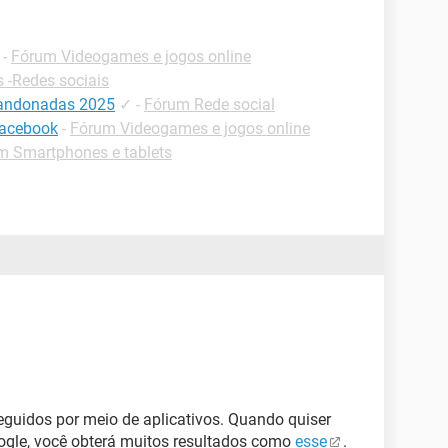
-
Fórum Videogames e jogos online
s -Redes sociais
bandonadas 2025
✓
-
Fórum Rede social
Facebook
-
Fórum Videogames e jogos online
m Smartphones e tablets
eguidos por meio de aplicativos. Quando quiser
oogle, você obterá muitos resultados como
esse
.