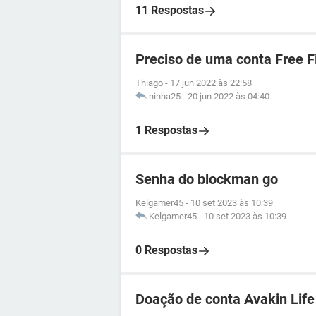
11 Respostas
Preciso de uma conta Free F
Thiago
-
17 jun 2022 às 22:58
ninha25
-
20 jun 2022 às 04:40
1 Respostas
Senha do blockman go
Kelgamer45
-
10 set 2023 às 10:39
Kelgamer45
-
10 set 2023 às 10:39
0 Respostas
Doação de conta Avakin Life