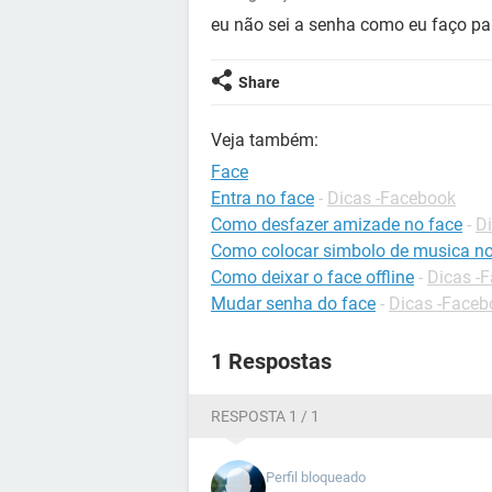
eu não sei a senha como eu faço pa
Share
Veja também:
Face
Entra no face
-
Dicas -Facebook
Como desfazer amizade no face
-
D
Como colocar simbolo de musica no
Como deixar o face offline
-
Dicas -
Mudar senha do face
-
Dicas -Faceb
1 Respostas
RESPOSTA 1 / 1
Perfil bloqueado