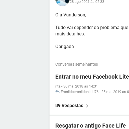
28 ago 2021 às 05:33
Olá Vanderson,
Tudo vai depender do problema que 
mais detalhes.
Obrigada
Conversas semelhantes
Entrar no meu Facebook Lite
rita
-
30 mai 2018 às 14:31
Eronildoeronildonildo76
-
25 mai 2019 às 0
89 Respostas
Resgatar o antigo Face Life