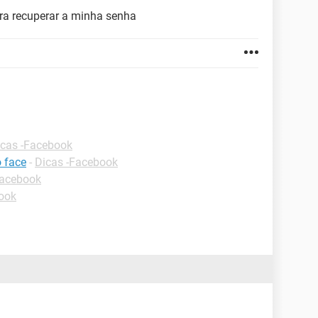
ra recuperar a minha senha
icas -Facebook
 face
-
Dicas -Facebook
Facebook
ook