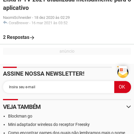
aplicativo
NaomiSchneider
-
18 dez 2020 às 02:29
CoraBrewer
-
16 mar 2021 às 03:52
2 Respostas
ASSINE NOSSA NEWSLETTER!
VEJA TAMBÉM
Blockman go
Mini adaptador wireless do receptor Freesky
Como encontrar games dos quais não lembramos mais o nome