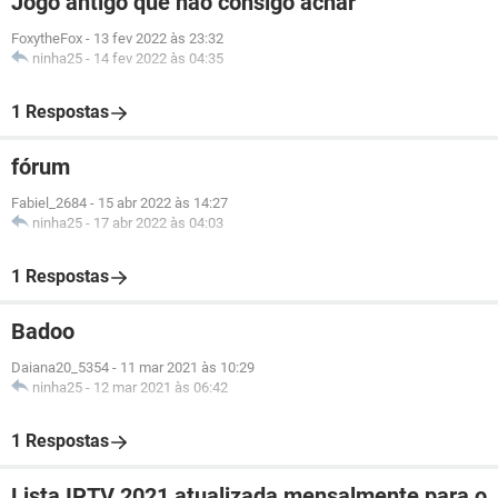
Jogo antigo que não consigo achar
FoxytheFox
-
13 fev 2022 às 23:32
ninha25
-
14 fev 2022 às 04:35
1 Respostas
fórum
Fabiel_2684
-
15 abr 2022 às 14:27
ninha25
-
17 abr 2022 às 04:03
1 Respostas
Badoo
Daiana20_5354
-
11 mar 2021 às 10:29
ninha25
-
12 mar 2021 às 06:42
1 Respostas
Lista IPTV 2021 atualizada mensalmente para o