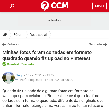
MENU
INÍCIO
JOGOS
WHATSAPP
DICAS
Fórum
Rede social
CELULAR
FACEBOOK
JOGOS
WHATSAPP
DOWNLOADS
Anterior
Seguinte
OUTLOOK
EXCEL
CELULAR
FACEBOOK
Minhas fotos foram cortadas em formato
INSTAGRAM
JOGOS
GMAIL
WHATSAPP
FÓRUM
OUTLOOK
EXCEL
quadrado quando fiz upload no Pinterest
GUIA DE COMPRAS
CELULAR
FACEBOOK
Resolvido
/Fechado
INSTAGRAM
JOGOS
GMAIL
WHATSAPP
GLOSSÁRIO
OUTLOOK
EXCEL
GUIA DE COMPRAS
CELULAR
FACEBOOK
RTrigo
- 15 set 2021 às 13:27
INSTAGRAM
JOGOS
GMAIL
WHATSAPP
Perfil bloqueado -
17 set 2021 às 06:00
OUTLOOK
EXCEL
GUIA DE COMPRAS
CELULAR
FACEBOOK
INSTAGRAM
GMAIL
Quando fiz uploads de algumas fotos em formato de
OUTLOOK
EXCEL
wallpaper para celular no Pinterest, percebi que elas foram
GUIA DE COMPRAS
cortadas em formato quadrado, diferente das originais que
INSTAGRAM
GMAIL
tinham formato retangular na vertical. E ao tentar refazer o