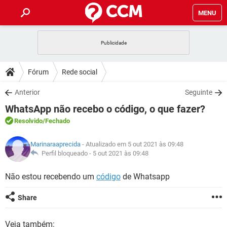
MENU
INÍCIO
JOGOS
WHATSAPP
DICAS
Fórum
Rede social
CELULAR
FACEBOOK
JOGOS
WHATSAPP
DOWNLOADS
Anterior
Seguinte
OUTLOOK
EXCEL
CELULAR
FACEBOOK
WhatsApp não recebo o código, o que fazer?
INSTAGRAM
JOGOS
GMAIL
WHATSAPP
FÓRUM
OUTLOOK
EXCEL
Resolvido
/Fechado
GUIA DE COMPRAS
CELULAR
FACEBOOK
INSTAGRAM
JOGOS
GMAIL
WHATSAPP
GLOSSÁRIO
OUTLOOK
Marinaraaprecida
- Atualizado em 5 out 2021 às 09:48
EXCEL
GUIA DE COMPRAS
CELULAR
FACEBOOK
Perfil bloqueado -
5 out 2021 às 09:48
INSTAGRAM
JOGOS
GMAIL
WHATSAPP
OUTLOOK
EXCEL
Não estou recebendo um
código
de Whatsapp
GUIA DE COMPRAS
CELULAR
FACEBOOK
INSTAGRAM
GMAIL
OUTLOOK
EXCEL
Share
GUIA DE COMPRAS
INSTAGRAM
GMAIL
Veja também: