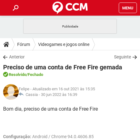
MENU
INÍCIO
JOGOS
WHATSAPP
DICAS
Fórum
Videogames e jogos online
CELULAR
FACEBOOK
JOGOS
WHATSAPP
DOWNLOADS
Anterior
Seguinte
OUTLOOK
EXCEL
CELULAR
FACEBOOK
Preciso de uma conta de Free Fire gemada
INSTAGRAM
JOGOS
GMAIL
WHATSAPP
FÓRUM
OUTLOOK
EXCEL
Resolvido
/Fechado
GUIA DE COMPRAS
CELULAR
FACEBOOK
INSTAGRAM
JOGOS
GMAIL
WHATSAPP
GLOSSÁRIO
OUTLOOK
Felipe
- Atualizado em 16 out 2021 às 15:35
EXCEL
GUIA DE COMPRAS
CELULAR
FACEBOOK
Cassia -
30 jun 2022 às 16:39
INSTAGRAM
JOGOS
GMAIL
WHATSAPP
OUTLOOK
EXCEL
Bom dia, preciso de uma conta de Free Fire
GUIA DE COMPRAS
CELULAR
FACEBOOK
INSTAGRAM
GMAIL
OUTLOOK
EXCEL
GUIA DE COMPRAS
INSTAGRAM
GMAIL
Configuração:
Android / Chrome 94.0.4606.85