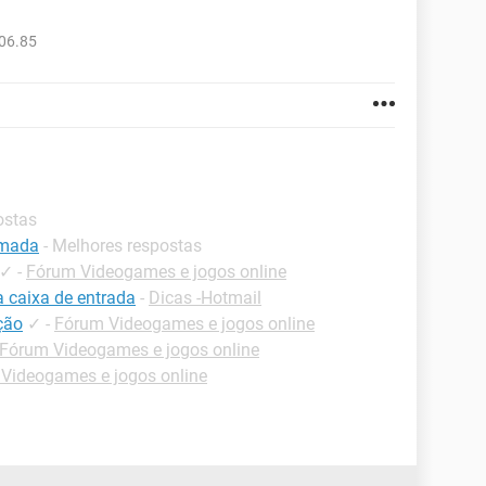
06.85
ostas
emada
- Melhores respostas
✓
-
Fórum Videogames e jogos online
a caixa de entrada
-
Dicas -Hotmail
ção
✓
-
Fórum Videogames e jogos online
Fórum Videogames e jogos online
Videogames e jogos online