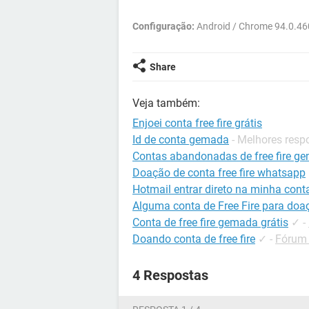
Configuração:
Android / Chrome 94.0.46
Share
Veja também:
Enjoei conta free fire grátis
Id de conta gemada
- Melhores resp
Contas abandonadas de free fire g
Doação de conta free fire whatsapp
Hotmail entrar direto na minha cont
Alguma conta de Free Fire para doa
Conta de free fire gemada grátis
✓
-
Doando conta de free fire
✓
-
Fórum 
4 Respostas