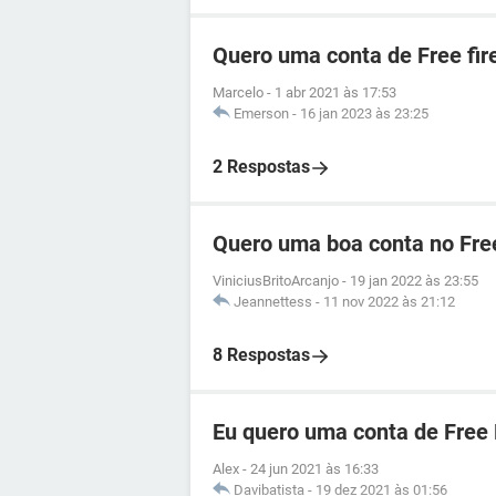
Quero uma conta de Free fir
Marcelo
-
1 abr 2021 às 17:53
Emerson
-
16 jan 2023 às 23:25
2 Respostas
Quero uma boa conta no Free
ViniciusBritoArcanjo
-
19 jan 2022 às 23:55
Jeannettess
-
11 nov 2022 às 21:12
8 Respostas
Eu quero uma conta de Free
Alex
-
24 jun 2021 às 16:33
Davibatista
-
19 dez 2021 às 01:56