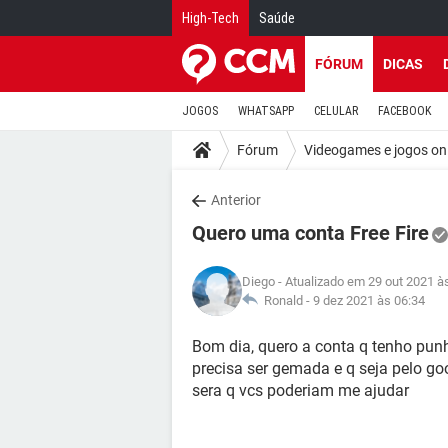
High-Tech
Saúde
FÓRUM
DICAS
JOGOS
WHATSAPP
CELULAR
FACEBOOK
Fórum
Videogames e jogos on
Anterior
Quero uma conta Free Fire
Diego
- Atualizado em 29 out 2021 à
Ronald -
9 dez 2021 às 06:34
Bom dia, quero a conta q tenho pun
precisa ser gemada e q seja pelo g
sera q vcs poderiam me ajudar