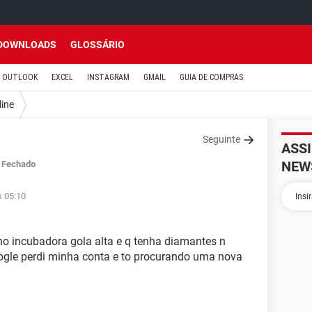
DOWNLOADS
GLOSSÁRIO
OUTLOOK
EXCEL
INSTAGRAM
GMAIL
GUIA DE COMPRAS
line
Seguinte
ASS
NEW
Fechado
s 05:10
ho incubadora gola alta e q tenha diamantes n
oogle perdi minha conta e to procurando uma nova