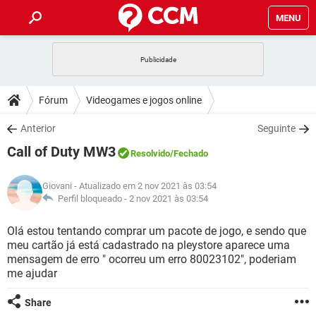
MENU
INÍCIO
JOGOS
WHATSAPP
DICAS
Fórum
Videogames e jogos online
CELULAR
FACEBOOK
JOGOS
WHATSAPP
DOWNLOADS
Anterior
Seguinte
OUTLOOK
EXCEL
CELULAR
FACEBOOK
Call of Duty MW3
INSTAGRAM
JOGOS
GMAIL
WHATSAPP
Resolvido
/Fechado
FÓRUM
OUTLOOK
EXCEL
GUIA DE COMPRAS
CELULAR
FACEBOOK
Giovani
- Atualizado em 2 nov 2021 às 03:54
INSTAGRAM
JOGOS
GMAIL
WHATSAPP
GLOSSÁRIO
Perfil bloqueado -
2 nov 2021 às 03:54
OUTLOOK
EXCEL
GUIA DE COMPRAS
CELULAR
FACEBOOK
INSTAGRAM
JOGOS
GMAIL
WHATSAPP
Olá estou tentando comprar um pacote de jogo, e sendo que
OUTLOOK
EXCEL
meu cartão já está cadastrado na pleystore aparece uma
GUIA DE COMPRAS
CELULAR
FACEBOOK
mensagem de erro " ocorreu um erro 80023102", poderiam
INSTAGRAM
GMAIL
me ajudar
OUTLOOK
EXCEL
GUIA DE COMPRAS
INSTAGRAM
GMAIL
Share