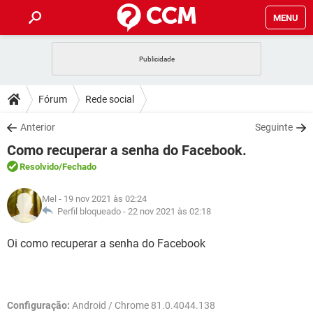
MENU
INÍCIO
JOGOS
WHATSAPP
DICAS
Fórum
Rede social
CELULAR
FACEBOOK
JOGOS
WHATSAPP
DOWNLOADS
Anterior
Seguinte
OUTLOOK
EXCEL
CELULAR
FACEBOOK
Como recuperar a senha do Facebook.
INSTAGRAM
JOGOS
GMAIL
WHATSAPP
FÓRUM
OUTLOOK
EXCEL
Resolvido
/Fechado
GUIA DE COMPRAS
CELULAR
FACEBOOK
INSTAGRAM
JOGOS
GMAIL
WHATSAPP
GLOSSÁRIO
OUTLOOK
Mel
- 19 nov 2021 às 02:24
EXCEL
GUIA DE COMPRAS
CELULAR
FACEBOOK
Perfil bloqueado -
22 nov 2021 às 02:18
INSTAGRAM
JOGOS
GMAIL
WHATSAPP
OUTLOOK
EXCEL
Oi como recuperar a senha do Facebook
GUIA DE COMPRAS
CELULAR
FACEBOOK
INSTAGRAM
GMAIL
OUTLOOK
EXCEL
GUIA DE COMPRAS
INSTAGRAM
GMAIL
Configuração:
Android / Chrome 81.0.4044.138