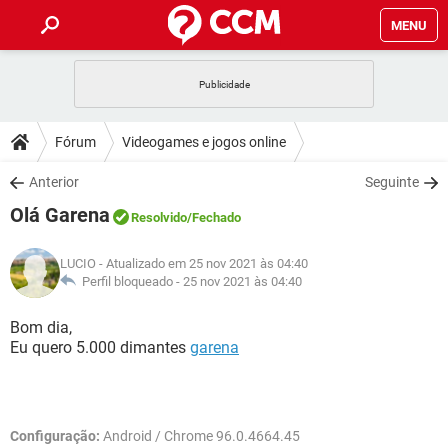
MENU
INÍCIO
JOGOS
WHATSAPP
DICAS
Fórum
Videogames e jogos online
CELULAR
FACEBOOK
JOGOS
WHATSAPP
DOWNLOADS
Anterior
Seguinte
OUTLOOK
EXCEL
CELULAR
FACEBOOK
Olá Garena
INSTAGRAM
JOGOS
GMAIL
WHATSAPP
Resolvido
/Fechado
FÓRUM
OUTLOOK
EXCEL
GUIA DE COMPRAS
CELULAR
FACEBOOK
LUCIO
- Atualizado em 25 nov 2021 às 04:40
INSTAGRAM
JOGOS
GMAIL
WHATSAPP
GLOSSÁRIO
Perfil bloqueado -
25 nov 2021 às 04:40
OUTLOOK
EXCEL
GUIA DE COMPRAS
CELULAR
FACEBOOK
INSTAGRAM
JOGOS
GMAIL
WHATSAPP
Bom dia,
OUTLOOK
EXCEL
Eu quero 5.000 dimantes
garena
GUIA DE COMPRAS
CELULAR
FACEBOOK
INSTAGRAM
GMAIL
OUTLOOK
EXCEL
GUIA DE COMPRAS
INSTAGRAM
GMAIL
Configuração:
Android / Chrome 96.0.4664.45