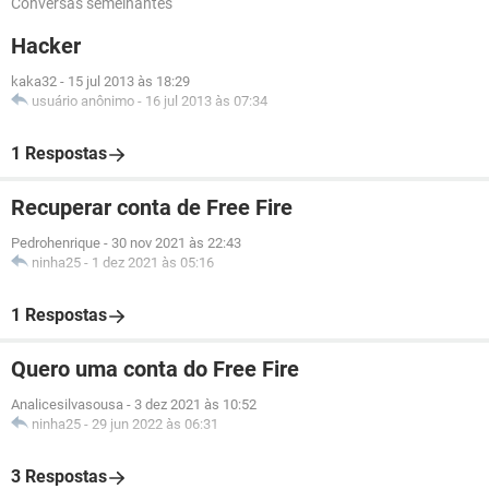
Conversas semelhantes
Hacker
kaka32
-
15 jul 2013 às 18:29
usuário anônimo
-
16 jul 2013 às 07:34
1 Respostas
Recuperar conta de Free Fire
Pedrohenrique
-
30 nov 2021 às 22:43
ninha25
-
1 dez 2021 às 05:16
1 Respostas
Quero uma conta do Free Fire
Analicesilvasousa
-
3 dez 2021 às 10:52
ninha25
-
29 jun 2022 às 06:31
3 Respostas